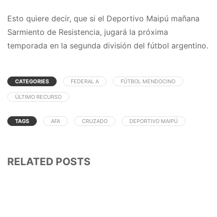
▶️En consecuencia, el ganador de
Esto quiere decir, que si el Deportivo Maipú mañana
@VillaMitreBB
–
@ClubMadryn
y
#Sarmiento
Sarmiento de Resistencia, jugará la próxima
(Chaco)-
#DeportivoMaipú
ascenderían a la
temporada en la segunda división del fútbol argentino.
Primera Nacional.
pic.twitter.com/9xdkHF3z9L
— Agustin (@AgustinRuiz10)
January 26,
CATEGORIES
FEDERAL A
FÚTBOL MENDOCINO
2021
ÚLTIMO RECURSO
TAGS
AFA
CRUZADO
DEPORTIVO MAIPÚ
RELATED POSTS