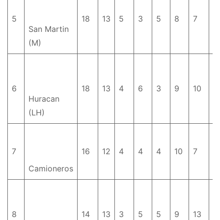
5
18
13
5
3
5
8
7
+
San Martin
(M)
6
18
13
4
6
3
9
10
-1
Huracan
(LH)
7
16
12
4
4
4
10
7
+
Camioneros
8
14
13
3
5
5
9
13
-