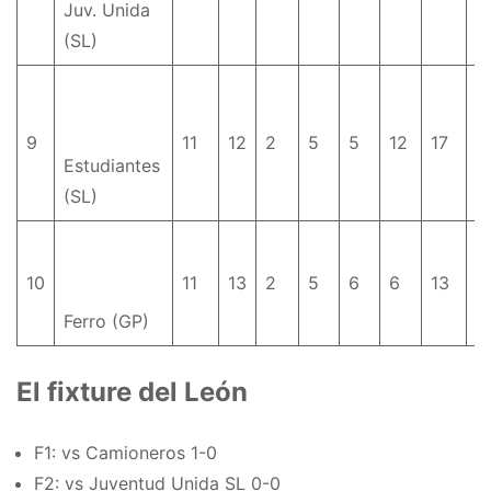
Juv. Unida
(SL)
9
11
12
2
5
5
12
17
-
Estudiantes
(SL)
10
11
13
2
5
6
6
13
-
Ferro (GP)
El fixture del León
F1: vs Camioneros 1-0
F2: vs Juventud Unida SL 0-0