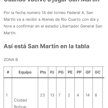
Por la fecha numero 14 del torneo Federal A, San
Martín va a recibir a Atenas de Rio Cuarto con dia y
hora a confirmar en el estadio Libertador General San
Martín.
Así está San Martín en la tabla
ZONA B
#
Equipo
Pts
PJ
PG
PE
PP
GF
GC
D
1
23
13
7
2
4
14
8
+
Ciudad
Bolivar