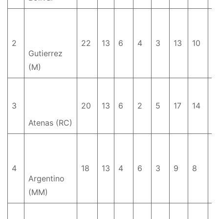
2
22
13
6
4
3
13
10
+
Gutierrez
(M)
3
20
13
6
2
5
17
14
+
Atenas (RC)
4
18
13
4
6
3
9
8
+
Argentino
(MM)