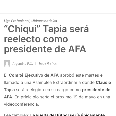
,
Liga Profesional
Últimas noticias
“Chiqui” Tapia será
reelecto como
presidente de AFA
hace 6 años
Argentina F.C.
El
Comité Ejecutivo de AFA
aprobó este martes el
llamado a una Asamblea Extraordinaria donde
Claudio
Tapia
será reelegido en su cargo como
presidente de
AFA
. En prinicipio sería el próximo 19 de mayo en una
videoconferencia.
Leé también:
La vuelta del fútbol sería únicamente