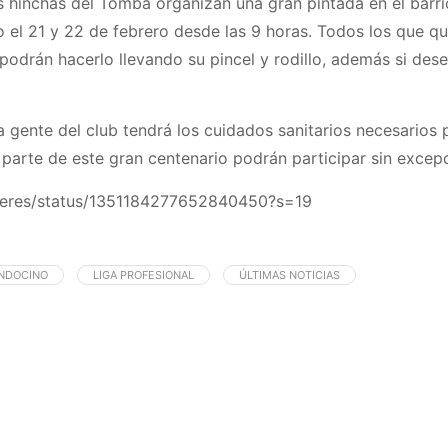
s hinchas del Tomba organizan una gran pintada en el barri
o el 21 y 22 de febrero desde las 9 horas. Todos los que qui
 podrán hacerlo llevando su pincel y rodillo, además si des
 gente del club tendrá los cuidados sanitarios necesarios p
 parte de este gran centenario podrán participar sin excep
ujeres/status/1351184277652840450?s=19
NDOCINO
LIGA PROFESIONAL
ÚLTIMAS NOTICIAS