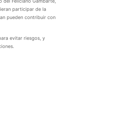
o del Feliciano Gambarte,
eran participar de la
ean pueden contribuir con
ara evitar riesgos, y
ciones.