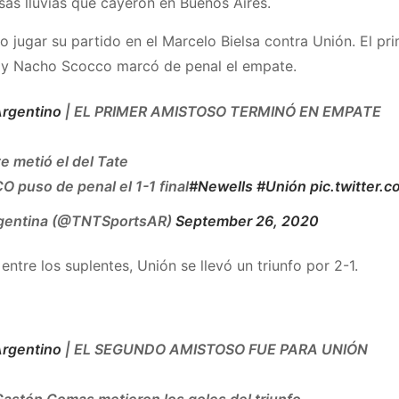
sas lluvias que cayeron en Buenos Aires.
jugar su partido en el Marcelo Bielsa contra Unión. El prime
 y Nacho Scocco marcó de penal el empate.
Argentino
| EL PRIMER AMISTOSO TERMINÓ EN EMPATE
e metió el del Tate
puso de penal el 1-1 final
#Newells
#Unión
pic.twitter.c
gentina (@TNTSportsAR)
September 26, 2020
ntre los suplentes, Unión se llevó un triunfo por 2-1.
Argentino
| EL SEGUNDO AMISTOSO FUE PARA UNIÓN
Gastón Comas metieron los goles del triunfo