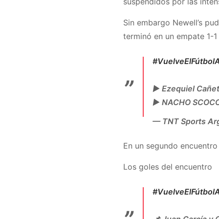
suspendidos por las inten
Sin embargo Newell’s pudo 
terminó en un empate 1-1
#VuelveElFútbol
▶️ Ezequiel Cañet
▶️ NACHO SCOCCO 
— TNT Sports Ar
En un segundo encuentro e
Los goles del encuentro
#VuelveElFútbol
📌 Juan García y 