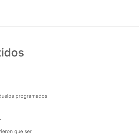
tidos
s duelos programados
.
ieron que ser