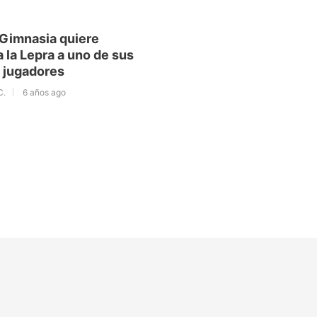
Gimnasia quiere
a la Lepra a uno de sus
 jugadores
C.
6 años ago