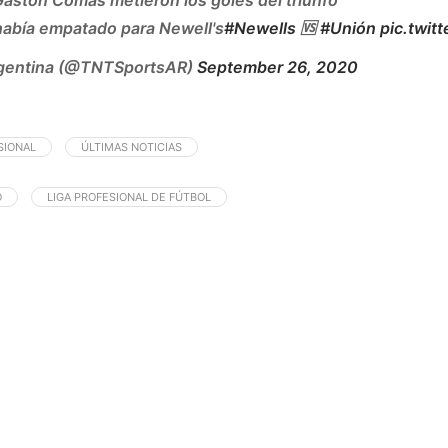
había empatado para Newell's
#Newells
🆚
#Unión
pic.twi
gentina (@TNTSportsAR)
September 26, 2020
SIONAL
ÚLTIMAS NOTICIAS
O
LIGA PROFESIONAL DE FÚTBOL