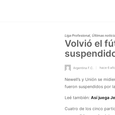
,
Liga Profesional
Últimas notici
Volvió el f
suspendido
hace 6 añ
Argentina F.C.
Newell’s y Unión se midie
fueron suspendidos por la
Leé también:
Así juega J
Cuatro de los cinco part