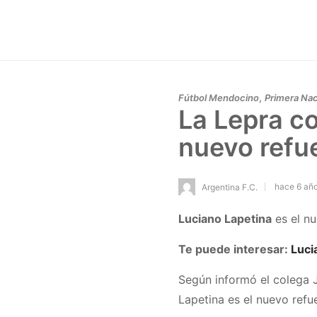
,
Fútbol Mendocino
Primera Nac
La Lepra c
nuevo refu
hace 6 añ
Argentina F.C.
Luciano Lapetina
es el n
Te puede interesar:
Luci
Según informó el colega 
Lapetina es el nuevo refu