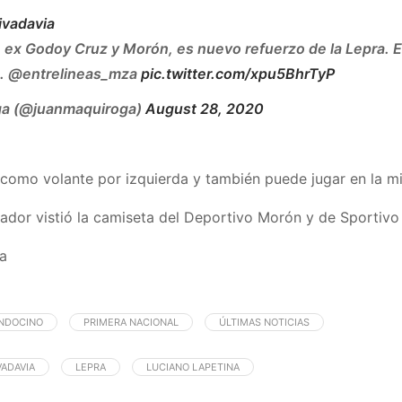
ivadavia
 ex Godoy Cruz y Morón, es nuevo refuerzo de la Lepra. Es
e. @entrelineas_mza
pic.twitter.com/xpu5BhrTyP
a (@juanmaquiroga)
August 28, 2020
como volante por izquierda y también puede jugar en la m
dor vistió la camiseta del Deportivo Morón y de Sportivo 
a
NDOCINO
PRIMERA NACIONAL
ÚLTIMAS NOTICIAS
VADAVIA
LEPRA
LUCIANO LAPETINA