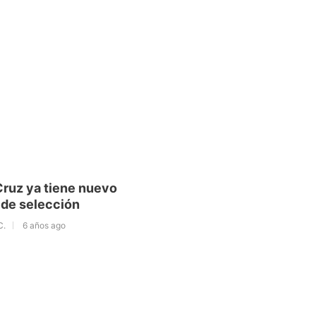
ruz ya tiene nuevo
 de selección
C.
6 años ago