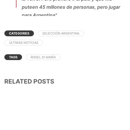
puteen 45 millones de personas, pero jugar
para Argentina".
👉 ¿Lo bancás a Fideo?
pic.twitter.com/LxamK76Z1m
CATEGORIES
SELECCIÓN ARGENTINA
— Diario Olé (@DiarioOle)
September 25,
ÚLTIMAS NOTICIAS
2020
TAGS
ÁNGEL DI MARÍA
RELATED POSTS