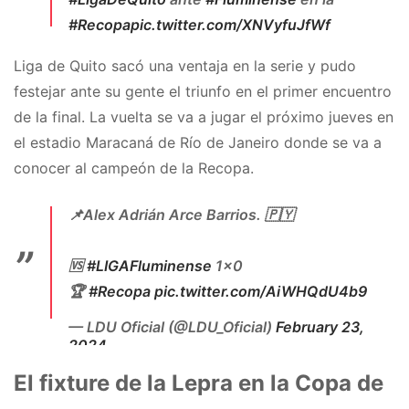
#Recopa
pic.twitter.com/XNVyfuJfWf
— Argentina FC (@ArgentinaFCOK)
February
Liga de Quito sacó una ventaja en la serie y pudo
23, 2024
festejar ante su gente el triunfo en el primer encuentro
de la final. La vuelta se va a jugar el próximo jueves en
el estadio Maracaná de Río de Janeiro donde se va a
conocer al campeón de la Recopa.
📌Alex Adrián Arce Barrios. 🇵🇾
🆚
#LIGAFluminense
1×0
🏆
#Recopa
pic.twitter.com/AiWHQdU4b9
— LDU Oficial (@LDU_Oficial)
February 23,
2024
El fixture de la Lepra en la Copa de