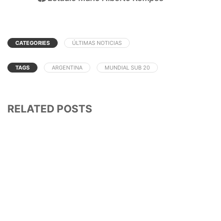
Los posibles estadios sede de Argentina para
el Mundial 2030, vía
@TyCSports
. 🇦🇷
CATEGORIES
ÚLTIMAS NOTICIAS
pic.twitter.com/z1vSxjWZ7u
TAGS
ARGENTINA
MUNDIAL SUB 20
— Sudanalytics (@sudanalytics_)
February 7,
2023
RELATED POSTS