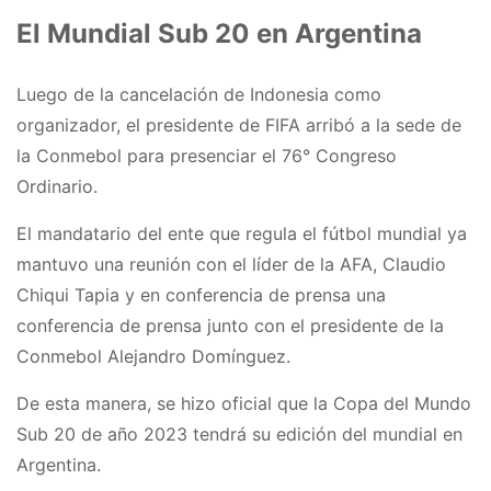
💰 Los valores rondan entre los $4000 y
El Mundial Sub 20 en Argentina
$8000 por día (dos partidos).
pic.twitter.com/MwczoLzJo2
Luego de la cancelación de Indonesia como
— Sudanalytics (@sudanalytics_)
May 13,
organizador, el presidente de FIFA arribó a la sede de
2023
la Conmebol para presenciar el 76° Congreso
Ordinario.
El mandatario del ente que regula el fútbol mundial ya
mantuvo una reunión con el líder de la AFA, Claudio
Chiqui Tapia y en conferencia de prensa una
conferencia de prensa junto con el presidente de la
Conmebol Alejandro Domínguez.
De esta manera, se hizo oficial que la Copa del Mundo
Sub 20 de año 2023 tendrá su edición del mundial en
Argentina.