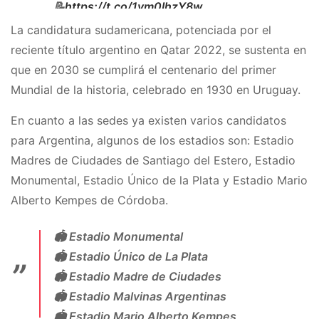
📝
https://t.co/1vm0IhzY8w
pic.twitter.com/kbVtBCmczy
La candidatura sudamericana, potenciada por el
reciente título argentino en Qatar 2022, se sustenta en
— AFA (@afa)
February 7, 2023
que en 2030 se cumplirá el centenario del primer
Mundial de la historia, celebrado en 1930 en Uruguay.
En cuanto a las sedes ya existen varios candidatos
para Argentina, algunos de los estadios son: Estadio
Madres de Ciudades de Santiago del Estero, Estadio
Monumental, Estadio Único de la Plata y Estadio Mario
Alberto Kempes de Córdoba.
🏟️ Estadio Monumental
🏟️ Estadio Único de La Plata
🏟️ Estadio Madre de Ciudades
🏟️ Estadio Malvinas Argentinas
🏟️ Estadio Mario Alberto Kempes