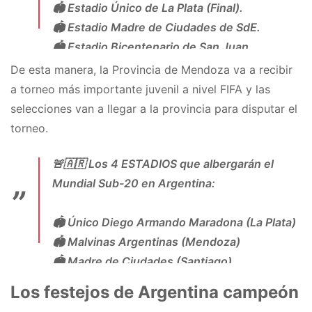
🏟️ Estadio Único de La Plata (Final).
🏟️ Estadio Madre de Ciudades de SdE.
🏟️ Estadio Bicentenario de San Juan.
🏟️ Estadio Malvinas Argentinas de Mdza.
De esta manera, la Provincia de Mendoza va a recibir
a torneo más importante juvenil a nivel FIFA y las
Vía
@okdobleamarilla
.
selecciones van a llegar a la provincia para disputar el
pic.twitter.com/qiMINvLJbp
torneo.
— Sudanalytics (@sudanalytics_)
April 20,
🚨🇦🇷 Los 4 ESTADIOS que albergarán el
2023
Mundial Sub-20 en Argentina:
🏟️ Único Diego Armando Maradona (La Plata)
🏟️ Malvinas Argentinas (Mendoza)
🏟️ Madre de Ciudades (Santiago)
🏟️ Bicentenario (San Juan)
Los festejos de Argentina campeón