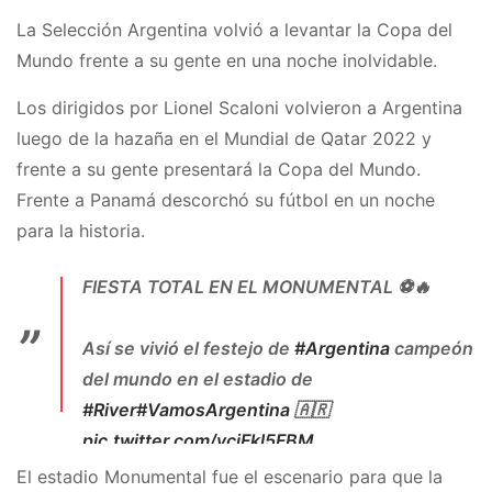
Además, el partido inaugural será el 20/05 en
La Selección Argentina volvió a levantar la Copa del
Santiago del Estero y la FINAL…
Mundo frente a su gente en una noche inolvidable.
pic.twitter.com/CN0qOwK9BA
Los dirigidos por Lionel Scaloni volvieron a Argentina
— Ataque Futbolero (@AtaqueFutbolero)
April
luego de la hazaña en el Mundial de Qatar 2022 y
20, 2023
frente a su gente presentará la Copa del Mundo.
Frente a Panamá descorchó su fútbol en un noche
para la historia.
FIESTA TOTAL EN EL MONUMENTAL ⚽️🔥
Así se vivió el festejo de
#Argentina
campeón
del mundo en el estadio de
#River
#VamosArgentina
🇦🇷
pic.twitter.com/vcjFkl5FBM
El estadio Monumental fue el escenario para que la
— Argentina FC (@ArgentinaFCOK)
March 24,