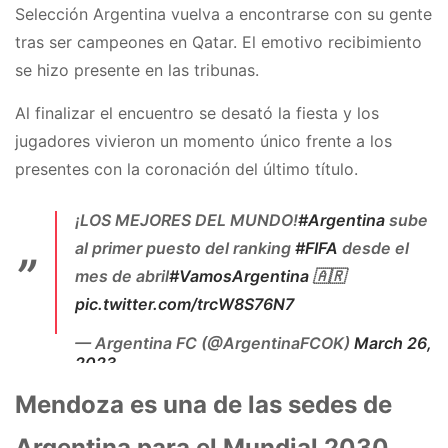
2023
Selección Argentina vuelva a encontrarse con su gente
tras ser campeones en Qatar. El emotivo recibimiento
se hizo presente en las tribunas.
Al finalizar el encuentro se desató la fiesta y los
jugadores vivieron un momento único frente a los
presentes con la coronación del último título.
¡LOS MEJORES DEL MUNDO!
#Argentina
sube
al primer puesto del ranking
#FIFA
desde el
mes de abril
#VamosArgentina
🇦🇷
pic.twitter.com/trcW8S76N7
— Argentina FC (@ArgentinaFCOK)
March 26,
2023
Mendoza es una de las sedes de
Argentina para el Mundial 2030