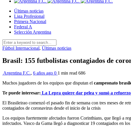
Últimas noticias
Liga Profesional
Primera Nacional
Federal A
Selección Argentina
Fútbol Internacional
,
Últimas noticias
Brasil: 155 futbolistas contagiados de coro
Argentina F.C.
,
6 años ago
0
1 min
read
686
Muchos jugadores de los equipos que disputan el
campeonato brasil
Te puede interesar:
La Lepra quiere dar pelea y sumó a refuerzo
El Brasileirao comenzó el pasado fin de semana con tres meses de ret
contagiados de coronavirus desde el inicio de la crisis
Los equipos fuertemente afectados fueron Corinthians, que llegó a regi
infectados. Vasco da Gama llegó a diagnosticar 19 contagiados en los 