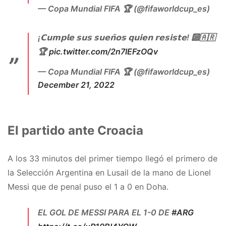
— Copa Mundial FIFA 🏆 (@fifaworldcup_es)
December 25, 2022
¡𝗖𝘂𝗺𝗽𝗹𝗲 𝘀𝘂𝘀 𝘀𝘂𝗲𝗻̃𝗼𝘀 𝗾𝘂𝗶𝗲𝗻 𝗿𝗲𝘀𝗶𝘀𝘁𝗲! 🔟🇦🇷
🏆
pic.twitter.com/2n7IEFzOQv
— Copa Mundial FIFA 🏆 (@fifaworldcup_es)
December 21, 2022
El partido ante Croacia
A los 33 minutos del primer tiempo llegó el primero de
la Selección Argentina en Lusail de la mano de Lionel
Messi que de penal puso el 1 a 0 en Doha.
EL GOL DE MESSI PARA EL 1-0 DE
#ARG