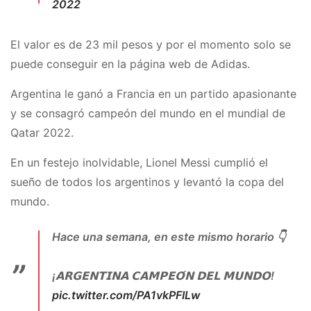
2022
— Mariano Ojeda (@MarianoOjeda_)
December 22, 2022
El valor es de 23 mil pesos y por el momento solo se
puede conseguir en la página web de Adidas.
Argentina le ganó a Francia en un partido apasionante
y se consagró campeón del mundo en el mundial de
Qatar 2022.
En un festejo inolvidable, Lionel Messi cumplió el
sueño de todos los argentinos y levantó la copa del
mundo.
Hace una semana, en este mismo horario 👇
¡𝗔𝗥𝗚𝗘𝗡𝗧𝗜𝗡𝗔 𝗖𝗔𝗠𝗣𝗘𝗢́𝗡 𝗗𝗘𝗟 𝗠𝗨𝗡𝗗𝗢!
pic.twitter.com/PA1vkPFILw