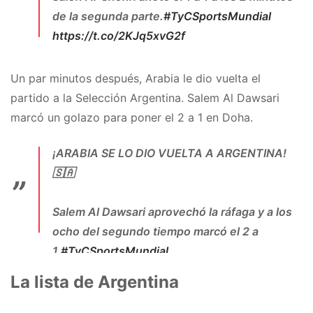
de la segunda parte.
#TyCSportsMundial
https://t.co/2KJq5xvG2f
— TyC Sports (@TyCSports)
November 22,
2022
Un par minutos después, Arabia le dio vuelta el
partido a la Selección Argentina. Salem Al Dawsari
marcó un golazo para poner el 2 a 1 en Doha.
¡ARABIA SE LO DIO VUELTA A ARGENTINA!
🇸🇦
Salem Al Dawsari aprovechó la ráfaga y a los
ocho del segundo tiempo marcó el 2 a
1.
#TyCSportsMundial
https://t.co/qkkygkBawh
La lista de Argentina
— TyC Sports (@TyCSports)
November 22,
2022