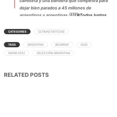
camiseta y una bandera que competirá para
dejar bien parados a 45 millones de
argentinos y argentinas 🇦🇷
#TodosJuntos
pic.twitter.com/jjF06Erl2k
CATEGORIES
ÚLTIMAS NOTICIAS
— 🇦🇷 Selección Argentina ⭐⭐⭐
(@Argentina)
November 11, 2022
TAGS
ARGENTINA
BIZARRAP
DUKI
QATAR 2022
SELECCIÓN ARGENTINA
RELATED POSTS