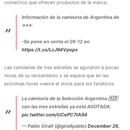
comercios que ofrecen productos de la marca.
Información de la camiseta de Argentina de
⭐️⭐️⭐️:
-Se pone en venta el 26-12 en
https://t.co/LcJ94Vpopx
-En principio va a ser de forma exclusiva para
Las camisetas de tres estrellas se agotaron a pocas
miembros adiclub.
horas de su lanzamiento y se espera que en las
próximas horas vuelva el stock para los fanáticos.
-Valor de $22.999
La camiseta de la Selección Argentina 🇦🇷
-Tiene: escudo, 3 estrellas bordadas y el
con las tres estrellas ya está AGOTADA.
escudo de Campeón del Mundo 2022 de la
pic.twitter.com/UCePC7tA94
FIFA.
pic.twitter.com/4GPdE8dDy8
— Pablo Giralt (@giraltpablo)
December 26,