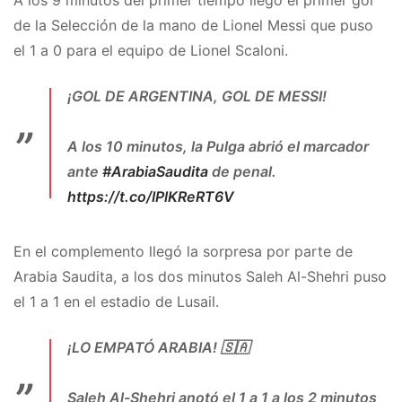
A los 9 minutos del primer tiempo llegó el primer gol
de la Selección de la mano de Lionel Messi que puso
el 1 a 0 para el equipo de Lionel Scaloni.
¡GOL DE ARGENTINA, GOL DE MESSI!
A los 10 minutos, la Pulga abrió el marcador
ante
#ArabiaSaudita
de penal.
https://t.co/IPlKReRT6V
— TyC Sports (@TyCSports)
November 22,
2022
En el complemento llegó la sorpresa por parte de
Arabia Saudita, a los dos minutos Saleh Al-Shehri puso
el 1 a 1 en el estadio de Lusail.
¡LO EMPATÓ ARABIA! 🇸🇦
Saleh Al-Shehri anotó el 1 a 1 a los 2 minutos