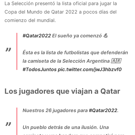
La Selección presentó la lista oficial para jugar la
Copa del Mundo de Qatar 2022 a pocos días del
comienzo del mundial.
#Qatar2022
El sueño ya comenzó 💪
Ésta es la lista de futbolistas que defenderán
la camiseta de la Selección Argentina 🇦🇷
#TodosJuntos
pic.twitter.com/jwJ3hbzvf0
— 🇦🇷 Selección Argentina ⭐⭐⭐
(@Argentina)
November 11, 2022
Los jugadores que viajan a Qatar
Nuestros 26 jugadores para
#Qatar2022
.
Un pueblo detrás de una ilusión. Una