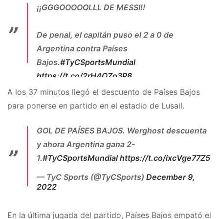
¡¡GGGOOOOOLLL DE MESSI!!
De penal, el capitán puso el 2 a 0 de
Argentina contra Países
Bajos.
#TyCSportsMundial
https://t.co/2rH4OZo3P8
A los 37 minutos llegó el descuento de Países Bajos
— TyC Sports (@TyCSports)
December 9,
2022
para ponerse en partido en el estadio de Lusail.
GOL DE PAÍSES BAJOS. Werghost descuenta
y ahora Argentina gana 2-
1.
#TyCSportsMundial
https://t.co/ixcVge77Z5
— TyC Sports (@TyCSports)
December 9,
2022
En la última jugada del partido, Países Bajos empató el