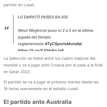
partido en Lusail.
LO EMPATÓ PAÍSES BAJOS
Wout Weghorst puso el 2 a 2 en la última
jugada del tiempo
reglamentario.
#TyCSportsMundial
https://t.co/SJ0dybqJs6
La Selección se metió entre los cuatro mejores del
— TyC Sports (@TyCSports)
December 9,
2022
mundial y va a jugar ante Croacia por el pase a la final
en Qatar 2022.
El partido se va a jugar el próximo martes desde las
16 horas nuevamente en el estadio Lusail.
El partido ante Australia