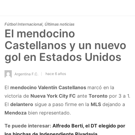
,
Fútbol Internacional
Últimas noticias
El mendocino
Castellanos y un nuevo
gol en Estados Unidos
hace 6 años
Argentina F.C.
El
mendocino Valentín Castellanos
marcó en la
victoria de
Nueva York City FC
ante
Toronto
por 3 a 1.
El
delantero
sigue a paso firme en la
MLS
dejando a
Mendoza
bien representado.
Te puede interesar:
Alfredo Berti, el DT elegido por
los hinchas de Independiente Rivadavia