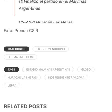
🕐 Finalizó el partido en el Malvinas
Argentinas
CSIR 2-1 Huracán Las Heras
Foto: Prenda CSIR
⚽ Juan Martín Amieva
⚽ Nicolás
CATEGORIES
FÚTBOL MENDOCINO
Garrassi
#MásUnidosQueNunca
#ArribaLaLepr
a
pic.twitter.com/YmjppLXOea
ÚLTIMAS NOTICIAS
— Independiente Rivadavia (@CSIRoficial)
TAGS
ESTADIO MALVINAS ARGENTINAS
GLOBO
October 24, 2020
HURACÁN LAS HERAS
INDEPENDIENTE RIVADAVIA
LEPRA
RELATED POSTS