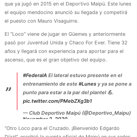
que ya jugó en 2015 en el Deportivo Maipú. Este lunes
el equipo mendocino anunció su llegada y competirá
el puesto con Mauro Visaguirre.
El “Loco” viene de jugar en Güemes y anteriormente
pasó por Juventud Unida y Chaco For Ever. Tiene 32
años y llegará con experiencia para aportar para el
ascenso, que es el gran objetivo del equipo.
#FederalA
El lateral estuvo presente en el
entrenamiento de este
#Lunes
y ya se pone a
punto para estar a la par del plantel 💪.
pic.twitter.com/PMebZXg3b1
— Club Deportivo Maipú (@Deportivo_Maipu)
November 2, 2020
“Otro Loco para el Cruzado. ¡Bienvenido Edgardo
Díaz!”, escribió la cuenta oficial de Maipú en sus redes