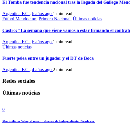
El Tomba fue tendencia nacional tras la llegada del Gallego Mén
Argentina F.C.
,
6 años ago
1 min
read
Fútbol Mendocino
,
Primera Nacional
,
Últimas noticias
Castro: “La semana que viene vamos a estar firmando el contra
Argentina F.C.
,
6 años ago
1 min
read
Últimas noticias
Fuerte pelea entre un jugador y el DT de Boca
Argentina F.C.
,
4 años ago
2 min
read
Redes sociales
Últimas noticias
0
Maximiliano Salas, el nuevo refuerzo de Independiente Rivadavia