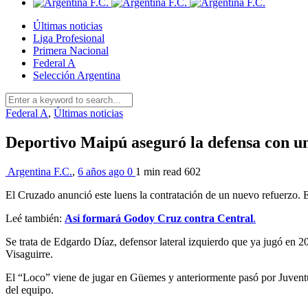
Últimas noticias
Liga Profesional
Primera Nacional
Federal A
Selección Argentina
Federal A
,
Últimas noticias
Deportivo Maipú aseguró la defensa con un
Argentina F.C.
,
6 años ago
0
1 min
read
602
El Cruzado anunció este luens la contratación de un nuevo refuerzo. E
Leé también:
Así formará Godoy Cruz contra Central
.
Se trata de Edgardo Díaz, defensor lateral izquierdo que ya jugó en 
Visaguirre.
El “Loco” viene de jugar en Güemes y anteriormente pasó por Juventud
del equipo.