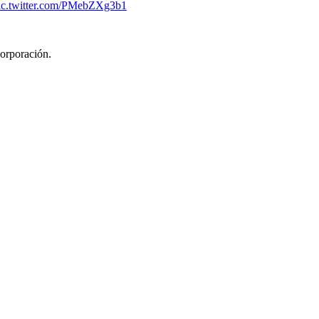
ic.twitter.com/PMebZXg3b1
corporación.