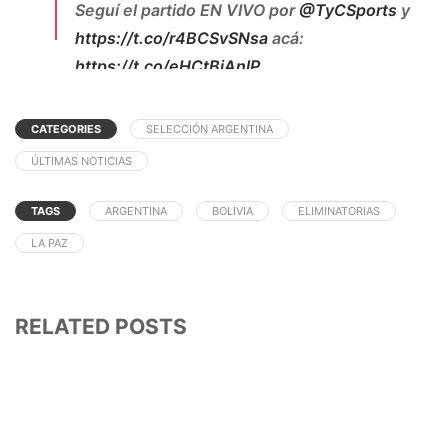
Seguí el partido EN VIVO por
@TyCSports
y
https://t.co/r4BCSvSNsa
acá:
https://t.co/eHCtBjAnlP
pic.twitter.com/UFnFUiF95k
CATEGORIES
SELECCIÓN ARGENTINA
— TyC Sports Play (@TyCSportsPlay)
October
13, 2020
ÚLTIMAS NOTICIAS
TAGS
ARGENTINA
BOLIVIA
ELIMINATORIAS
LA PAZ
RELATED POSTS