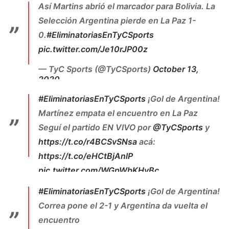
Así Martins abrió el marcador para Bolivia. La
Para destacar a Lautaro Martinez por su
Selección Argentina pierde en La Paz 1-
entrega, tambien Messi con sus chispazos.
0.
#EliminatoriasEnTyCSports
pic.twitter.com/l06nb7IvjX
pic.twitter.com/Je10rJP00z
— -Nahuel Ferreira- (@nahuelfutbol)
October
13, 2020
— TyC Sports (@TyCSports)
October 13,
2020
#EliminatoriasEnTyCSports
¡Gol de Argentina!
Martínez empata el encuentro en La Paz
Seguí el partido EN VIVO por
@TyCSports
y
https://t.co/r4BCSvSNsa
acá:
https://t.co/eHCtBjAnlP
pic.twitter.com/WGpWbKHyBc
— TyC Sports Play (@TyCSportsPlay)
October
#EliminatoriasEnTyCSports
¡Gol de Argentina!
13, 2020
Correa pone el 2-1 y Argentina da vuelta el
encuentro