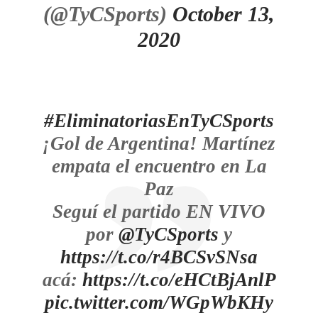
(@TyCSports)
October 13,
2020
#EliminatoriasEnTyCSports
¡Gol de Argentina! Martínez
empata el encuentro en La
Paz
Seguí el partido EN VIVO
por
@TyCSports
y
https://t.co/r4BCSvSNsa
acá:
https://t.co/eHCtBjAnlP
pic.twitter.com/WGpWbKHy