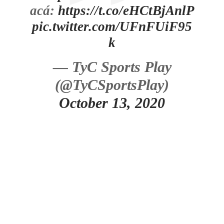
acá:
https://t.co/eHCtBjAnlP
pic.twitter.com/UFnFUiF95
k
— TyC Sports Play
(@TyCSportsPlay)
October 13, 2020