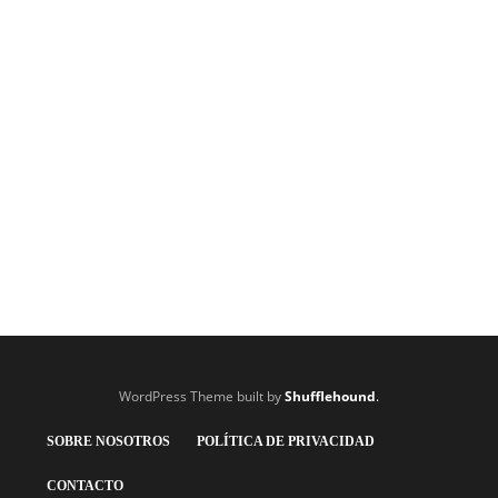
LIGA PROFESIONAL
La criminal patada de Agustín
Sández que fue viral
Un vídeo del defensor de Boca, Agustín Sández, yendo al cruce frente
a Facundo Farias en un encuentro entre las reservas se hizo viral en
las redes y los hinchas lo piden el domingo frente a Colón en primera.
Mira también: La Selección Argentina subió…
Argentina F.C.
,
4 años ago
2 min
WordPress Theme built by
Shufflehound
.
SOBRE NOSOTROS
POLÍTICA DE PRIVACIDAD
CONTACTO