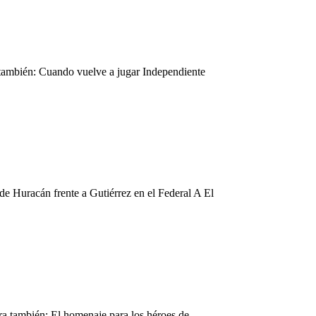
a también: Cuando vuelve a jugar Independiente
de Huracán frente a Gutiérrez en el Federal A El
ra también: El homenaje para los héroes de