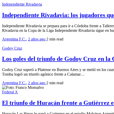
Independiente Rivadavia
Independiente Rivadavia: los jugadores q
Independiente Rivadavia se prepara para ir a Córdoba frente a Tallere
Rivadavia en la Copa de la Liga Independiente Rivadavia sigue en b
Argentina F.C.
,
2 años ago
2 min
read
Godoy Cruz
Los goles del triunfo de Godoy Cruz en la 
Godoy Cruz superó a Platense en Buenos Aires y se metió en los cuarto
Tomba logró un triunfo agónico frente a Calamar…
Argentina F.C.
,
2 años ago
2 min
read
Federal A
El triunfo de Huracán frente a Gutiérrez e
Huracán Las Heras le ganó a Gutierrez en el estadio Malvinas Argenti