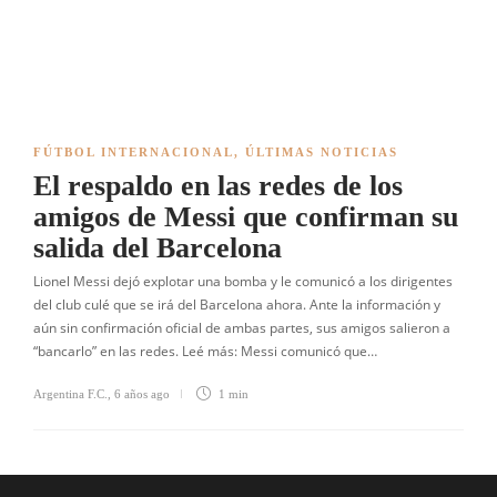
FÚTBOL INTERNACIONAL
,
ÚLTIMAS NOTICIAS
El respaldo en las redes de los
amigos de Messi que confirman su
salida del Barcelona
Lionel Messi dejó explotar una bomba y le comunicó a los dirigentes
del club culé que se irá del Barcelona ahora. Ante la información y
aún sin confirmación oficial de ambas partes, sus amigos salieron a
“bancarlo” en las redes. Leé más: Messi comunicó que…
Argentina F.C.
,
6 años ago
1 min