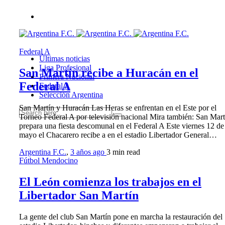
Federal A
Últimas noticias
Liga Profesional
San Martín recibe a Huracán en el
Primera Nacional
Federal A
Federal A
Selección Argentina
San Martín y Huracán Las Heras se enfrentan en el Este por el
Torneo Federal A por televisión nacional Mira también: San Mart
prepara una fiesta descomunal en el Federal A Este viernes 12 de
mayo el Chacarero recibe a en el estadio Libertador General…
Argentina F.C.
,
3 años ago
3 min
read
Fútbol Mendocino
El León comienza los trabajos en el
Libertador San Martín
La gente del club San Martín pone en marcha la restauración del