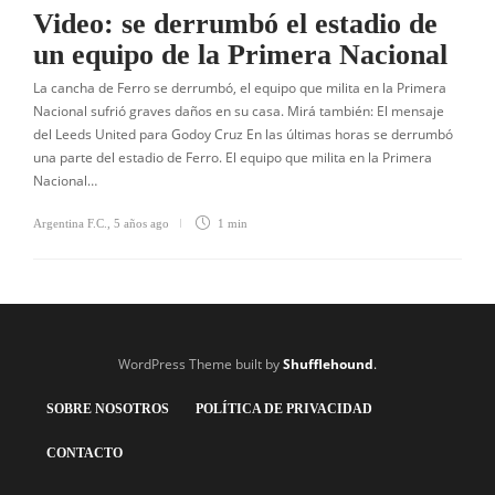
Video: se derrumbó el estadio de
un equipo de la Primera Nacional
La cancha de Ferro se derrumbó, el equipo que milita en la Primera
Nacional sufrió graves daños en su casa. Mirá también: El mensaje
del Leeds United para Godoy Cruz En las últimas horas se derrumbó
una parte del estadio de Ferro. El equipo que milita en la Primera
Nacional…
Argentina F.C.
,
5 años ago
1 min
WordPress Theme built by
Shufflehound
.
SOBRE NOSOTROS
POLÍTICA DE PRIVACIDAD
CONTACTO