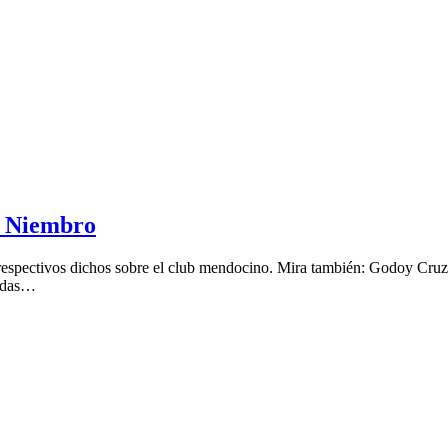
o Niembro
espectivos dichos sobre el club mendocino. Mira también: Godoy Cruz:
tidas…