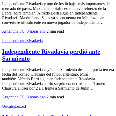
Independiente Rivadavia y uno de los fichajes más importantes del
mercado de pases. Maximiliano Salas es el nuevo refuerzo de la
Lepra. Mirá también: Alfredo Berti sigue en Independiente
Rivadavia Maximiliano Salas ya se encuentra en Mendoza para
convertirse oficialmente en nuevo jugador de Independiente…
Argentina FC
,
3 horas ago
2 min
read
Independiente Rivadavia
Independiente Rivadavia perdió ante
Sarmiento
Independiente Rivadavia cayó ante Sarmiento de Junín por la tercera
fecha del Torneo Clausura del fútbol argentino. Mirá
también: Alfredo Berti sigue en Independiente Rivadavia
Independiente Rivadavia sufrió su primera derrota en el Torneo
Clausura al caer por 2 a 1 frente a Sarmiento de Junín…
Argentina FC
,
3 horas ago
2 min
read
Uncategorized