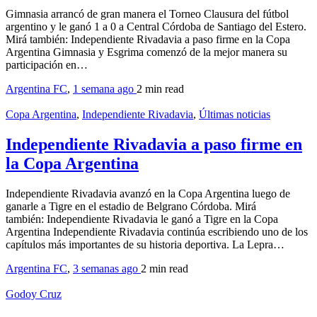
Gimnasia arrancó de gran manera el Torneo Clausura del fútbol
argentino y le ganó 1 a 0 a Central Córdoba de Santiago del Estero.
Mirá también: Independiente Rivadavia a paso firme en la Copa
Argentina Gimnasia y Esgrima comenzó de la mejor manera su
participación en…
Argentina FC
,
1 semana ago
2 min
read
Copa Argentina
,
Independiente Rivadavia
,
Últimas noticias
Independiente Rivadavia a paso firme en
la Copa Argentina
Independiente Rivadavia avanzó en la Copa Argentina luego de
ganarle a Tigre en el estadio de Belgrano Córdoba. Mirá
también: Independiente Rivadavia le ganó a Tigre en la Copa
Argentina Independiente Rivadavia continúa escribiendo uno de los
capítulos más importantes de su historia deportiva. La Lepra…
Argentina FC
,
3 semanas ago
2 min
read
Godoy Cruz