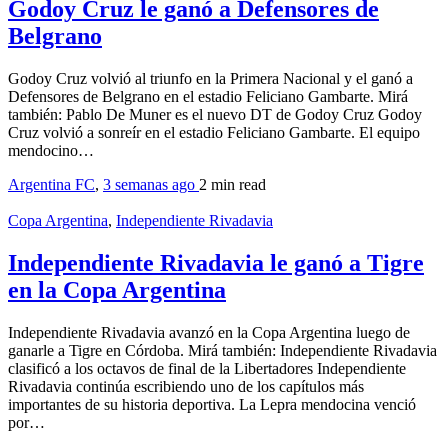
Godoy Cruz le ganó a Defensores de
Belgrano
Godoy Cruz volvió al triunfo en la Primera Nacional y el ganó a
Defensores de Belgrano en el estadio Feliciano Gambarte. Mirá
también: Pablo De Muner es el nuevo DT de Godoy Cruz Godoy
Cruz volvió a sonreír en el estadio Feliciano Gambarte. El equipo
mendocino…
Argentina FC
,
3 semanas ago
2 min
read
Copa Argentina
,
Independiente Rivadavia
Independiente Rivadavia le ganó a Tigre
en la Copa Argentina
Independiente Rivadavia avanzó en la Copa Argentina luego de
ganarle a Tigre en Córdoba. Mirá también: Independiente Rivadavia
clasificó a los octavos de final de la Libertadores Independiente
Rivadavia continúa escribiendo uno de los capítulos más
importantes de su historia deportiva. La Lepra mendocina venció
por…