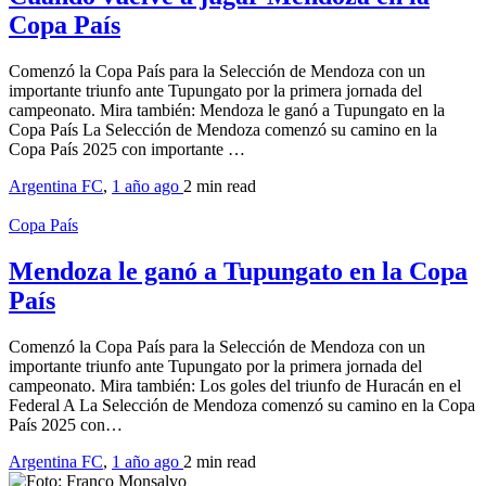
Copa País
Comenzó la Copa País para la Selección de Mendoza con un
importante triunfo ante Tupungato por la primera jornada del
campeonato. Mira también: Mendoza le ganó a Tupungato en la
Copa País La Selección de Mendoza comenzó su camino en la
Copa País 2025 con importante …
Argentina FC
,
1 año ago
2 min
read
Copa País
Mendoza le ganó a Tupungato en la Copa
País
Comenzó la Copa País para la Selección de Mendoza con un
importante triunfo ante Tupungato por la primera jornada del
campeonato. Mira también: Los goles del triunfo de Huracán en el
Federal A La Selección de Mendoza comenzó su camino en la Copa
País 2025 con…
Argentina FC
,
1 año ago
2 min
read