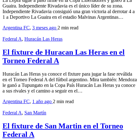
La Lepra sigue a paso firme en la Copa Libertadores y goleó a La
Guaira. Independiente Rivadavia es el único líder de su zona.
Independiente Rivadavia consiguió una gran victoria al derrotar 4 a
1 a Deportivo La Guaira en el estadio Malvinas Argentinas…
Argentina FC
,
3 meses ago
2 min
read
Federal A
,
Huracán Las Heras
El fixture de Huracan Las Heras en el
Torneo Federal A
Huracán Las Heras ya conoce el fixture para jugar la fase reválida
en el Torneo Federal A del fútbol argentino. Mira también: Mendoza
le ganó a Tupungato en la Copa País Huracán Las Heras ya conoce
a sus rivales y el camino a seguir en el…
Argentina FC
,
1 año ago
2 min
read
Federal A
,
San Martín
El fixture de San Martin en el Torneo
Federal A