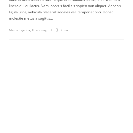
libero dui eu lacus. Nam lobortis facilisis sapien non aliquet. Aenean
ligula urna, vehicula placerat sodales vel, tempor et orci. Donec
molestie metus a sagittis…
Martín Tejerina
,
10 años ago
3 min