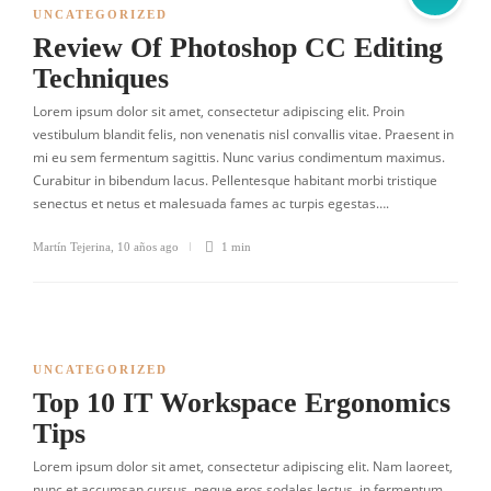
UNCATEGORIZED
Review Of Photoshop CC Editing
Techniques
Lorem ipsum dolor sit amet, consectetur adipiscing elit. Proin
vestibulum blandit felis, non venenatis nisl convallis vitae. Praesent in
mi eu sem fermentum sagittis. Nunc varius condimentum maximus.
Curabitur in bibendum lacus. Pellentesque habitant morbi tristique
senectus et netus et malesuada fames ac turpis egestas….
Martín Tejerina
,
10 años ago
1 min
UNCATEGORIZED
Top 10 IT Workspace Ergonomics
Tips
Lorem ipsum dolor sit amet, consectetur adipiscing elit. Nam laoreet,
nunc et accumsan cursus, neque eros sodales lectus, in fermentum