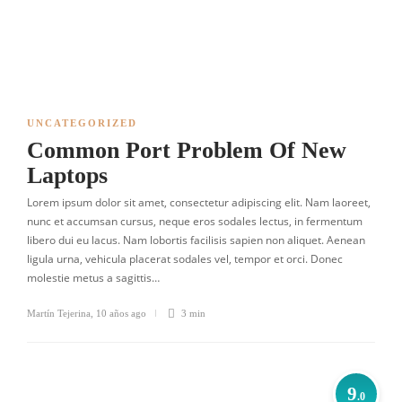
UNCATEGORIZED
Common Port Problem Of New
Laptops
Lorem ipsum dolor sit amet, consectetur adipiscing elit. Nam laoreet,
nunc et accumsan cursus, neque eros sodales lectus, in fermentum
libero dui eu lacus. Nam lobortis facilisis sapien non aliquet. Aenean
ligula urna, vehicula placerat sodales vel, tempor et orci. Donec
molestie metus a sagittis…
Martín Tejerina
,
10 años ago
3 min
9
.0