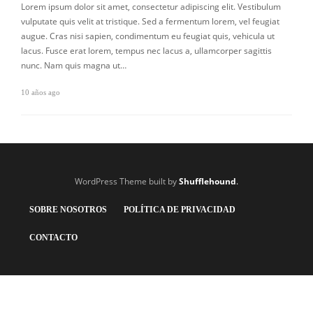
Lorem ipsum dolor sit amet, consectetur adipiscing elit. Vestibulum
vulputate quis velit at tristique. Sed a fermentum lorem, vel feugiat
augue. Cras nisi sapien, condimentum eu feugiat quis, vehicula ut
lacus. Fusce erat lorem, tempus nec lacus a, ullamcorper sagittis
nunc. Nam quis magna ut…
10 años ago
WordPress Theme built by
Shufflehound
.
SOBRE NOSOTROS
POLÍTICA DE PRIVACIDAD
CONTACTO