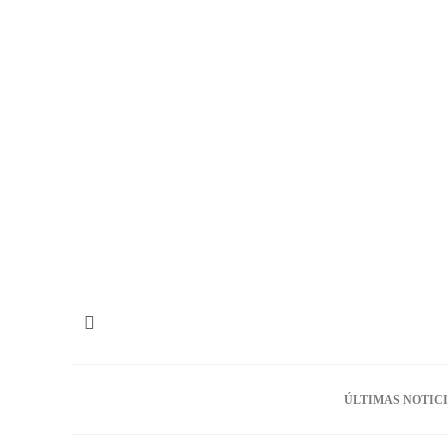
ÚLTIMAS NOTIC