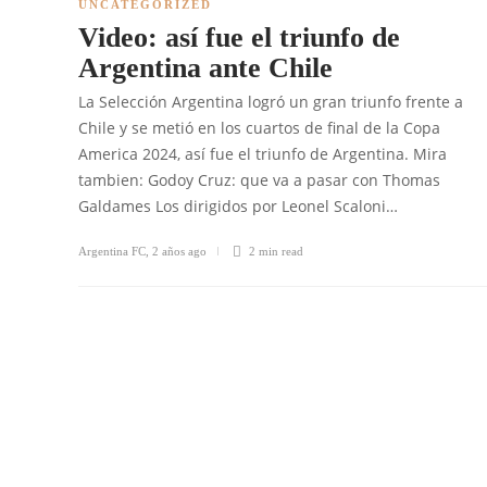
UNCATEGORIZED
Video: así fue el triunfo de
Argentina ante Chile
La Selección Argentina logró un gran triunfo frente a
Chile y se metió en los cuartos de final de la Copa
America 2024, así fue el triunfo de Argentina. Mira
tambien: Godoy Cruz: que va a pasar con Thomas
Galdames Los dirigidos por Leonel Scaloni…
Argentina FC
,
2 años ago
2 min
read