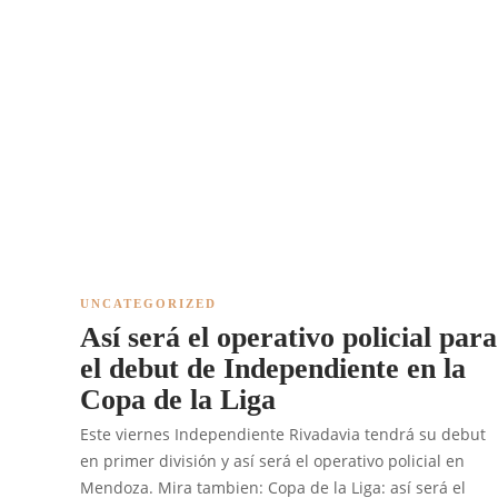
UNCATEGORIZED
Así será el operativo policial para
el debut de Independiente en la
Copa de la Liga
Este viernes Independiente Rivadavia tendrá su debut
en primer división y así será el operativo policial en
Mendoza. Mira tambien: Copa de la Liga: así será el