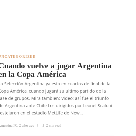
UNCATEGORIZED
Cuando vuelve a jugar Argentina
en la Copa América
La Selección Argentina ya esta en cuartos de final de la
Copa América, cuando jugará su ultimo partido de la
fase de grupos. Mira tambien: Video: así fue el triunfo
de Argentina ante Chile Los dirigidos por Leonel Scaloni
festejaron en el estadio MetLife de New…
Argentina FC
,
2 años ago
2 min
read