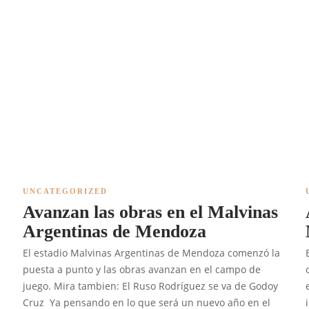
UNCATEGORIZED
Avanzan las obras en el Malvinas
Argentinas de Mendoza
El estadio Malvinas Argentinas de Mendoza comenzó la
puesta a punto y las obras avanzan en el campo de
juego. Mira tambien: El Ruso Rodríguez se va de Godoy
Cruz Ya pensando en lo que será un nuevo año en el