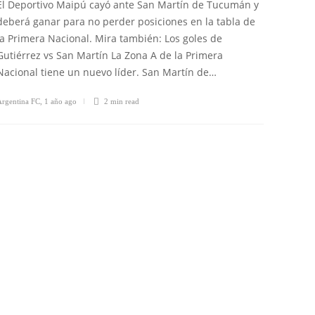
El Deportivo Maipú cayó ante San Martín de Tucumán y
deberá ganar para no perder posiciones en la tabla de
la Primera Nacional. Mira también: Los goles de
Gutiérrez vs San Martín La Zona A de la Primera
Nacional tiene un nuevo líder. San Martín de…
Argentina FC
,
1 año ago
2 min
read