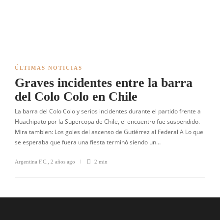
ÚLTIMAS NOTICIAS
Graves incidentes entre la barra
del Colo Colo en Chile
La barra del Colo Colo y serios incidentes durante el partido frente a
Huachipato por la Supercopa de Chile, el encuentro fue suspendido.
Mira tambien: Los goles del ascenso de Gutiérrez al Federal A Lo que
se esperaba que fuera una fiesta terminó siendo un…
Argentina F.C.
,
2 años ago
2 min