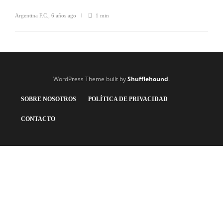
Argentina F.C.
,
6 años ago
1 min
WordPress Theme built by
Shufflehound
.
SOBRE NOSOTROS
POLÍTICA DE PRIVACIDAD
CONTACTO