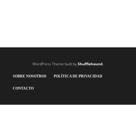
que falleció el futbolista junto al piloto, Henderson acudirá al juicio en
la ciudad galesa. David Henderson, de 66 años, está acusado de
actuar de forma negligente al organizar los detalles del viaje…
Argentina F.C.
,
5 años ago
1 min
WordPress Theme built by
Shufflehound
.
SOBRE NOSOTROS
POLÍTICA DE PRIVACIDAD
CONTACTO