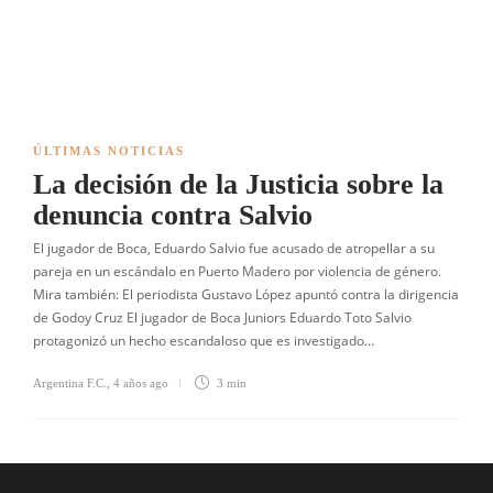
ÚLTIMAS NOTICIAS
La decisión de la Justicia sobre la
denuncia contra Salvio
El jugador de Boca, Eduardo Salvio fue acusado de atropellar a su
pareja en un escándalo en Puerto Madero por violencia de género.
Mira también: El periodista Gustavo López apuntó contra la dirigencia
de Godoy Cruz El jugador de Boca Juniors Eduardo Toto Salvio
protagonizó un hecho escandaloso que es investigado…
Argentina F.C.
,
4 años ago
3 min