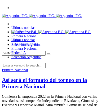
Últimas noticias
Liga Profesional
Primera Nacional
Últimas noticias
Federal A
Liga Profesional
Selección Argentina
Primera Nacional
Federal A
Selección Argentina
Primera Nacional
Así será el formato del torneo en la
Primera Nacional
Comienza la temporada 2022 en la Primera Nacional con varias
novedades, así competirán Independiente Rivadavia, Gimnasia y
Esgrima y Deportivo Maipú. Mira también: Gimnasia se bajó del