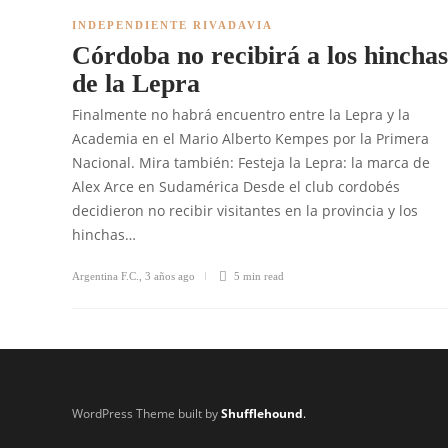
INDEPENDIENTE RIVADAVIA
Córdoba no recibirá a los hinchas
de la Lepra
Finalmente no habrá encuentro entre la Lepra y la
Academia en el Mario Alberto Kempes por la Primera
Nacional. Mira también: Festeja la Lepra: la marca de
Alex Arce en Sudamérica Desde el club cordobés
decidieron no recibir visitantes en la provincia y los
hinchas…
Argentina F.C.
,
3 años ago
5 min
read
WordPress Theme built by
Shufflehound
.