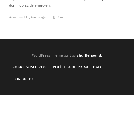
domingo 22 de enero en…
Argentina F.C.
,
4 años ago
2 min
WordPress Theme built by
Shufflehound
.
SOBRE NOSOTROS
POLÍTICA DE PRIVACIDAD
CONTACTO