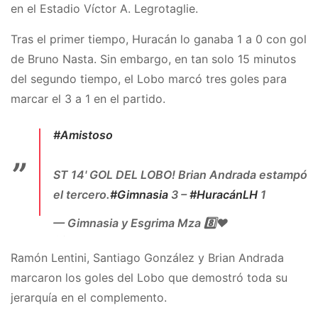
en el Estadio Víctor A. Legrotaglie.
Tras el primer tiempo, Huracán lo ganaba 1 a 0 con gol
de Bruno Nasta. Sin embargo, en tan solo 15 minutos
del segundo tiempo, el Lobo marcó tres goles para
marcar el 3 a 1 en el partido.
#Amistoso
ST 14' GOL DEL LOBO! Brian Andrada estampó
el tercero.
#Gimnasia
3 –
#HuracánLH
1
— Gimnasia y Esgrima Mza 8️⃣♥️
(@GimnasiaMendoza)
October 28, 2020
Ramón Lentini, Santiago González y Brian Andrada
marcaron los goles del Lobo que demostró toda su
jerarquía en el complemento.