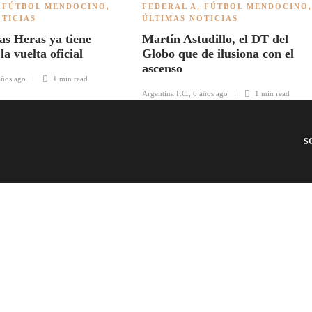
,
FÚTBOL MENDOCINO
,
FEDERAL A
,
FÚTBOL MENDOCINO
,
OTICIAS
ÚLTIMAS NOTICIAS
s Heras ya tiene
Martín Astudillo, el DT del
la vuelta oficial
Globo que de ilusiona con el
ascenso
años ago
1 min
read
Argentina F.C.
,
6 años ago
1 min
read
S