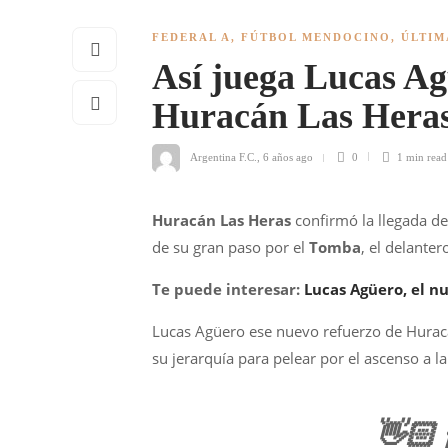
FEDERAL A
,
FÚTBOL MENDOCINO
,
ÚLTIM
Así juega Lucas Ag
Huracán Las Hera
Argentina F.C.
,
6 años ago
0
1 min
read
Huracán Las Heras
confirmó la llegada d
de su gran paso por el
Tomba
, el delante
Te puede interesar:
Lucas Agüero, el n
Lucas Agüero ese nuevo refuerzo de Huracán
su jerarquía para pelear por el ascenso a l
👋🏻 