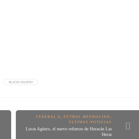
#LUCAS AGUERO
FEDERAL A
,
FÚTBOL MENDOCINO
,
ÚLTIMAS NOTICIAS
Lucas Agüero, el nuevo refuerzo de Huracán Las
Heras