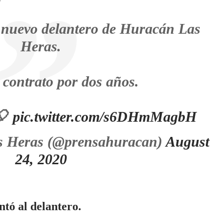
 nuevo delantero de Huracán Las
Heras.
contrato por dos años.
🎈
pic.twitter.com/s6DHmMagbH
s Heras (@prensahuracan)
August
24, 2020
ntó al delantero.