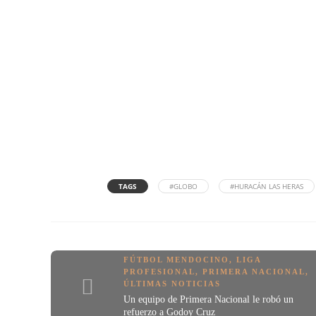
TAGS
#GLOBO
#HURACÁN LAS HERAS
FÚTBOL MENDOCINO
,
LIGA
PROFESIONAL
,
PRIMERA NACIONAL
,
ÚLTIMAS NOTICIAS
Un equipo de Primera Nacional le robó un
refuerzo a Godoy Cruz