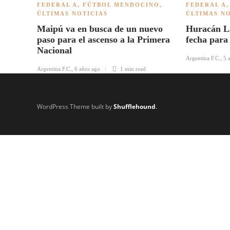
FEDERAL A
,
FÚTBOL MENDOCINO
,
FEDERAL A
ÚLTIMAS NOTICIAS
ÚLTIMAS N
Maipú va en busca de un nuevo
Huracán La
paso para el ascenso a la Primera
fecha para 
Nacional
Argentina F.C.
,
5 
Argentina F.C.
,
6 años ago
1 min
read
WordPress Theme built by
Shufflehound
.