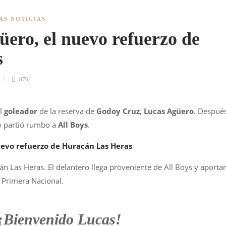
AS NOTICIAS
üero, el nuevo refuerzo de
s
876
el
goleador
de la reserva de
Godoy Cruz
,
Lucas Agüero
. Despué
ro partió rumbo a
All Boys
.
uevo refuerzo de Huracán Las Heras
 Las Heras. El delantero llega proveniente de All Boys y aporta
a Primera Nacional.
¡Bienvenido Lucas!