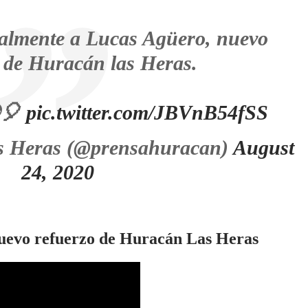
ialmente a Lucas Agüero, nuevo
 de Huracán las Heras.
⚽🎈
pic.twitter.com/JBVnB54fSS
s Heras (@prensahuracan)
August
24, 2020
nuevo refuerzo de Huracán Las Heras