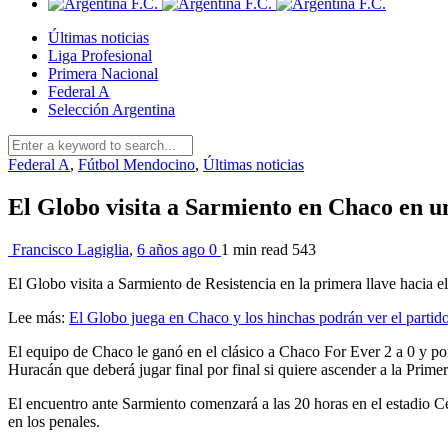
Últimas noticias
Liga Profesional
Primera Nacional
Federal A
Selección Argentina
Federal A
,
Fútbol Mendocino
,
Últimas noticias
El Globo visita a Sarmiento en Chaco en un
Francisco Lagiglia
,
6 años ago
0
1 min
read
543
El Globo visita a Sarmiento de Resistencia en la primera llave hacia 
Lee más:
El Globo juega en Chaco y los hinchas podrán ver el partido
El equipo de Chaco le ganó en el clásico a Chaco For Ever 2 a 0 y por
Huracán que deberá jugar final por final si quiere ascender a la Prime
El encuentro ante Sarmiento comenzará a las 20 horas en el estadio Cen
en los penales.