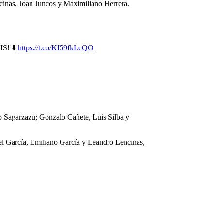
ncinas, Joan Juncos y Maximiliano Herrera.
S! ⬇️
https://t.co/KI59fkLcQO
o Sagarzazu; Gonzalo Cañete, Luis Silba y
el García, Emiliano García y Leandro Lencinas,