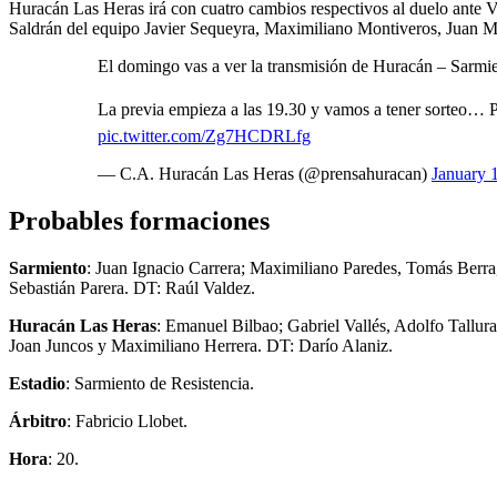
Huracán Las Heras irá con cuatro cambios respectivos al duelo ante V
Saldrán del equipo Javier Sequeyra, Maximiliano Montiveros, Juan Mari
El domingo vas a ver la transmisión de Huracán – Sarmi
La previa empieza a las 19.30 y vamos a tener sorteo… Pa
pic.twitter.com/Zg7HCDRLfg
— C.A. Huracán Las Heras (@prensahuracan)
January 
Probables formaciones
Sarmiento
: Juan Ignacio Carrera; Maximiliano Paredes, Tomás Berr
Sebastián Parera. DT: Raúl Valdez.
Huracán Las Heras
: Emanuel Bilbao; Gabriel Vallés, Adolfo Tallu
Joan Juncos y Maximiliano Herrera. DT: Darío Alaniz.
Estadio
: Sarmiento de Resistencia.
Árbitro
: Fabricio Llobet.
Hora
: 20.