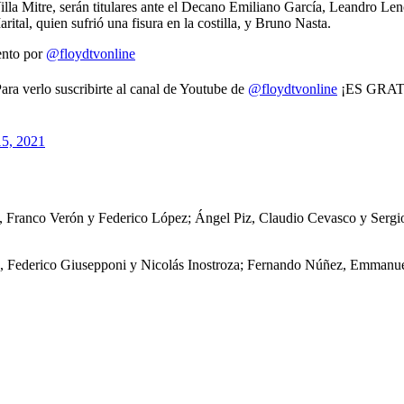
illa Mitre, serán titulares ante el Decano Emiliano García, Leandro Le
tal, quien sufrió una fisura en la costilla, y Bruno Nasta.
ento por
@floydtvonline
ra verlo suscribirte al canal de Youtube de
@floydtvonline
¡ES GRATI
15, 2021
a, Franco Verón y Federico López; Ángel Piz, Claudio Cevasco y Sergi
ra, Federico Giusepponi y Nicolás Inostroza; Fernando Núñez, Emmanu