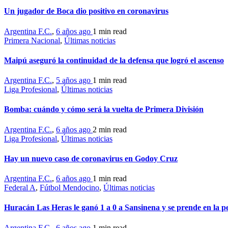
Un jugador de Boca dio positivo en coronavirus
Argentina F.C.
,
6 años ago
1 min
read
Primera Nacional
,
Últimas noticias
Maipú aseguró la continuidad de la defensa que logró el ascenso
Argentina F.C.
,
5 años ago
1 min
read
Liga Profesional
,
Últimas noticias
Bomba: cuándo y cómo será la vuelta de Primera División
Argentina F.C.
,
6 años ago
2 min
read
Liga Profesional
,
Últimas noticias
Hay un nuevo caso de coronavirus en Godoy Cruz
Argentina F.C.
,
6 años ago
1 min
read
Federal A
,
Fútbol Mendocino
,
Últimas noticias
Huracán Las Heras le ganó 1 a 0 a Sansinena y se prende en la p
Argentina F.C.
,
6 años ago
1 min
read