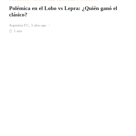
Polémica en el Lobo vs Lepra: ¿Quién ganó el
clásico?
Argentina F.C.
,
5 años ago
1 min