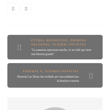
FÚTBOL MENDOCINO
,
PRIMERA
NACIONAL
,
ÚLTIMAS NOTICIAS
"La camiseta representa mucho, es un club que tiene
una historia grande"
FEDERAL A
,
ÚLTIMAS NOTICIAS
Huracán Las Heras fue recibido por una multitud tras
la histórica victoria