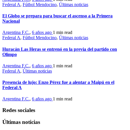
Federal A
,
Fútbol Mendocino
,
Últimas noticias
El Globo se prepara para buscar el ascenso a la Primera
Nacional
Argentina F.C.
,
6 años ago
1 min
read
Federal A
,
Fútbol Mendocino
,
Últimas noticias
Huracán Las Heras se entrenó en la previa del partido con
Olimpo
Argentina F.C.
,
6 años ago
1 min
read
Federal A
,
Últimas noticias
Presencia de lujo: Enzo Pérez fue a alentar a Maipú en el
Federal A
Argentina F.C.
,
6 años ago
1 min
read
Redes sociales
Últimas noticias