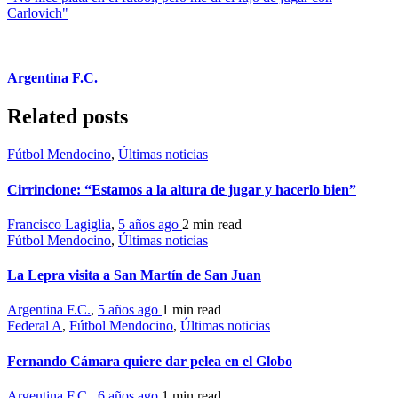
Carlovich"
Argentina F.C.
Related posts
Fútbol Mendocino
,
Últimas noticias
Cirrincione: “Estamos a la altura de jugar y hacerlo bien”
Francisco Lagiglia
,
5 años ago
2 min
read
Fútbol Mendocino
,
Últimas noticias
La Lepra visita a San Martín de San Juan
Argentina F.C.
,
5 años ago
1 min
read
Federal A
,
Fútbol Mendocino
,
Últimas noticias
Fernando Cámara quiere dar pelea en el Globo
Argentina F.C.
,
6 años ago
1 min
read