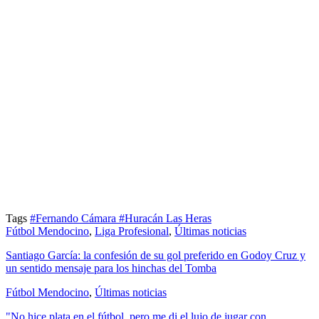
Tags
#Fernando Cámara
#Huracán Las Heras
Fútbol Mendocino
,
Liga Profesional
,
Últimas noticias
Santiago García: la confesión de su gol preferido en Godoy Cruz y
un sentido mensaje para los hinchas del Tomba
Fútbol Mendocino
,
Últimas noticias
"No hice plata en el fútbol, pero me di el lujo de jugar con