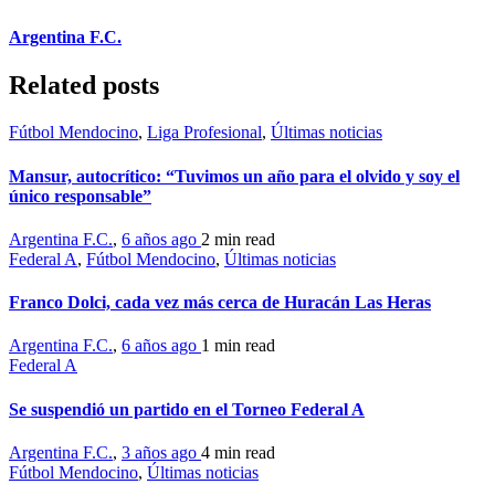
Argentina F.C.
Related posts
Fútbol Mendocino
,
Liga Profesional
,
Últimas noticias
Mansur, autocrítico: “Tuvimos un año para el olvido y soy el
único responsable”
Argentina F.C.
,
6 años ago
2 min
read
Federal A
,
Fútbol Mendocino
,
Últimas noticias
Franco Dolci, cada vez más cerca de Huracán Las Heras
Argentina F.C.
,
6 años ago
1 min
read
Federal A
Se suspendió un partido en el Torneo Federal A
Argentina F.C.
,
3 años ago
4 min
read
Fútbol Mendocino
,
Últimas noticias