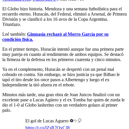
El Globo hizo historia. Mendoza y una semana futbolística para el
recuerdo eterno. Huracán, del Federal, eliminó a Arsenal, de Primera
División y se clasificó a los 16 avos de la Copa Argentina.
Triunfazo.
Leé también:
Gimnasia rechazó al Morro García por su
condición física.
En el primer tiempo, Huracán intentó aunque fue una primera parte
muy pareja en cuanto al rendimiento de ambos equipos. Se destacó
la firmeza de la defensa en los primeros cuarenta y cinco minutos.
Ya en el complemento, Huracán se despertó con un penal mal
cobrado en contra. Sin embargo, se hizo justicia ya que Bilbao le
tapó el tiro desde los once pasos a Albertengo y luego el ex
Independiente la tiró afuera en el rebote.
Minutos más tarde, una gran obra de Joan Juncos finalizó con un
excelente pase a Lucas Agüero y el ex Tomba fue quien de zurda le
dio el 1-0 al Globo lasherino con un verdadero golazo al primer
palo.
El gol de Lucas Aguero ⚽️✨🎈
https://t.co/IZsR7OyCJ8