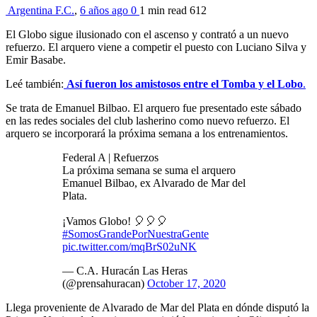
Argentina F.C.
,
6 años ago
0
1 min
read
612
El Globo sigue ilusionado con el ascenso y contrató a un nuevo
refuerzo. El arquero viene a competir el puesto con Luciano Silva y
Emir Basabe.
Leé también:
Así fueron los amistosos entre el Tomba y el Lobo
.
Se trata de Emanuel Bilbao. El arquero fue presentado este sábado
en las redes sociales del club lasherino como nuevo refuerzo. El
arquero se incorporará la próxima semana a los entrenamientos.
Federal A | Refuerzos
La próxima semana se suma el arquero
Emanuel Bilbao, ex Alvarado de Mar del
Plata.
¡Vamos Globo! 🎈🎈🎈
#SomosGrandePorNuestraGente
pic.twitter.com/mqBrS02uNK
— C.A. Huracán Las Heras
(@prensahuracan)
October 17, 2020
Llega proveniente de Alvarado de Mar del Plata en dónde disputó la