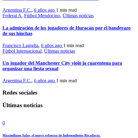
Argentina F.C.
,
6 años ago
1 min
read
Federal A
,
Fútbol Mendocino
,
Últimas noticias
La admiración de los jugadores de Huracán por el banderazo
de sus hinchas
Francisco Lagiglia
,
6 años ago
1 min
read
Fútbol Internacional
,
Últimas noticias
Un jugador del Manchester City violó la cuarentena para
organizar una fiesta sexual
Argentina F.C.
,
6 años ago
1 min
read
Redes sociales
Últimas noticias
0
Maximiliano Salas, el nuevo refuerzo de Independiente Rivadavia