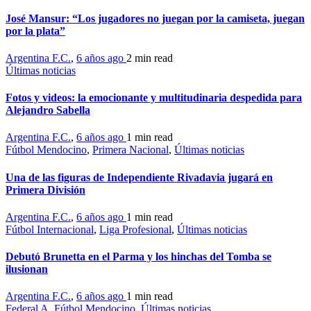
José Mansur: “Los jugadores no juegan por la camiseta, juegan
por la plata”
Argentina F.C.
,
6 años ago
2 min
read
Últimas noticias
Fotos y videos: la emocionante y multitudinaria despedida para
Alejandro Sabella
Argentina F.C.
,
6 años ago
1 min
read
Fútbol Mendocino
,
Primera Nacional
,
Últimas noticias
Una de las figuras de Independiente Rivadavia jugará en
Primera División
Argentina F.C.
,
6 años ago
1 min
read
Fútbol Internacional
,
Liga Profesional
,
Últimas noticias
Debutó Brunetta en el Parma y los hinchas del Tomba se
ilusionan
Argentina F.C.
,
6 años ago
1 min
read
Federal A
,
Fútbol Mendocino
,
Últimas noticias