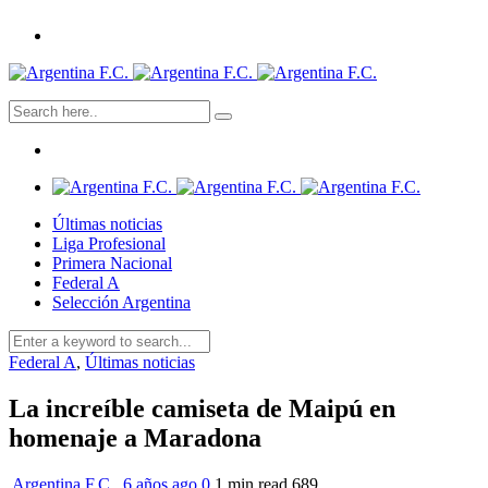
Últimas noticias
Liga Profesional
Primera Nacional
Federal A
Selección Argentina
Federal A
,
Últimas noticias
La increíble camiseta de Maipú en
homenaje a Maradona
Argentina F.C.
,
6 años ago
0
1 min
read
689