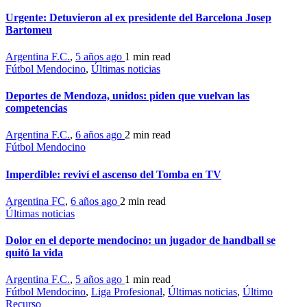
Urgente: Detuvieron al ex presidente del Barcelona Josep
Bartomeu
Argentina F.C.
,
5 años ago
1 min
read
Fútbol Mendocino
,
Últimas noticias
Deportes de Mendoza, unidos: piden que vuelvan las
competencias
Argentina F.C.
,
6 años ago
2 min
read
Fútbol Mendocino
Imperdible: reviví el ascenso del Tomba en TV
Argentina FC
,
6 años ago
2 min
read
Últimas noticias
Dolor en el deporte mendocino: un jugador de handball se
quitó la vida
Argentina F.C.
,
5 años ago
1 min
read
Fútbol Mendocino
,
Liga Profesional
,
Últimas noticias
,
Último
Recurso