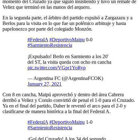
momento del Cruzado ya que siguió insistiendo y tuvo un remate de
Veliez que terminó en las manos del arquero.
En la segunda parte, el árbitro del partido expulsó a Zargazazu y a
Berlos para la visita en lo que fue un polémico arbitraje y hasta
papelonezco por parte del colegiado Monzón.
#FederalA
#DeportivoMaipu
0-0
#SarmientoResistencia
¡Expulsado! Berlo en Sarmiento a los 20'
del ST, la visita queda con ocho en cancha
pic.twitter.com/VGpr1YoRyp
— Argentina FC (@ArgentinaFCOK)
January 27, 2021
Con 8 en cancha, Maipú aprovechó y dentro del área Cabrera
derribó a Veliez y Corulo convirtió de penal el 1-0 para el Cruzado.
Ya en el final del partido, Daher le reventó el arco para el 2-0 y
clasificarse de manera histórica a la final del Federal A.
#FederalA
#DeportivoMaipu
1-0
#SarmientoResistencia
¡Gol del Cruzado! A los 34 del segundo