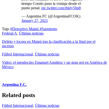
tiempo Corulo puso la ventaja desde el
punto penal.
pic.twitter.com/rhkly5ljp8
— Argentina FC (@ArgentinaFCOK)
January 27, 2021
Tags
#Deportivo Maipú
#Sarmiento
Federal A
,
Últimas noticias
Delirio y locura en Maipú tras la clasificación a la final por el
ascenso
Fútbol Internacional
,
Últimas noticias
Video: el mendocino Emanuel Aguilera y un gran gol en América de
México
Argentina F.C.
Related posts
Fútbol Internacional
,
Últimas noticias