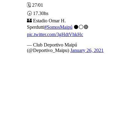
🗓️ 27/01
🕟 17.30hs
🏰 Estadio Omar H.
Sperdutti
#SomosMaipú
⚫⚪🔴
pic.twitter.com/3gHdtVhkHc
— Club Deportivo Maipú
(@Deportivo_Maipu)
January 26, 2021