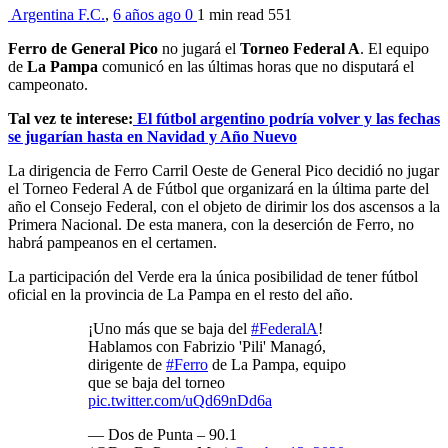
Argentina F.C.
,
6 años ago
0
1 min
read
551
Ferro de General Pico
no jugará el
Torneo Federal A
. El equipo
de
La Pampa
comunicó en las últimas horas que no disputará el
campeonato.
Tal vez te interese:
El fútbol argentino podría volver y las fechas
se jugarían hasta en Navidad y Año Nuevo
La dirigencia de Ferro Carril Oeste de General Pico decidió no jugar
el Torneo Federal A de Fútbol que organizará en la última parte del
año el Consejo Federal, con el objeto de dirimir los dos ascensos a la
Primera Nacional. De esta manera, con la deserción de Ferro, no
habrá pampeanos en el certamen.
La participación del Verde era la única posibilidad de tener fútbol
oficial en la provincia de La Pampa en el resto del año.
¡Uno más que se baja del
#FederalA
!
Hablamos con Fabrizio 'Pili' Managó,
dirigente de
#Ferro
de La Pampa, equipo
que se baja del torneo
pic.twitter.com/uQd69nDd6a
— Dos de Punta – 90.1