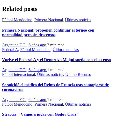
Related posts
Fútbol Mendocino
,
Primera Nacional
,
Últimas noticias
Primera Nacional: proponen continuar el torneo con
normalidad pero sin descensos
Argentina F.C.
,
6 años ago
2 min
read
Federal A
,
Fútbol Mendocino
,
Últimas noticias
Vuelve el Federal A y el Deportivo Maipú sueña con el ascenso
Argentina F.C.
,
6 años ago
1 min
read
Fútbol Internacional
,
Últimas noticias
,
Último Recurso
Se suicidó el médico del Reims de Francia tras contagiarse de
coronavirus
Argentina F.C.
,
6 años ago
1 min
read
Fútbol Mendocino
,
Primera Nacional
,
Últimas noticias
Straccia: “Vamos a jugar con Godoy Cruz”