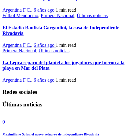
Argentina F.C.
,
6 años ago
1 min
read
Fútbol Mendocino
,
Primera Nacional
,
Últimas noticias
El Estadio Bautista Gargantini, la casa de Independiente
Rivadavia
Argentina F.C.
,
6 años ago
1 min
read
Primera Nacional
,
Últimas noticias
La Lepra separó del plantel a los jugadores que fueron a la
playa en Mar del Plata
Argentina F.C.
,
6 años ago
1 min
read
Redes sociales
Últimas noticias
0
Maximiliano Salas, el nuevo refuerzo de Independiente Rivadavia