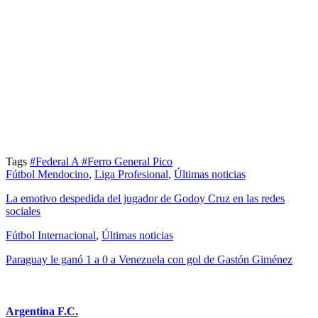
Tags
#Federal A
#Ferro General Pico
Fútbol Mendocino
,
Liga Profesional
,
Últimas noticias
La emotivo despedida del jugador de Godoy Cruz en las redes
sociales
Fútbol Internacional
,
Últimas noticias
Paraguay le ganó 1 a 0 a Venezuela con gol de Gastón Giménez
Argentina F.C.