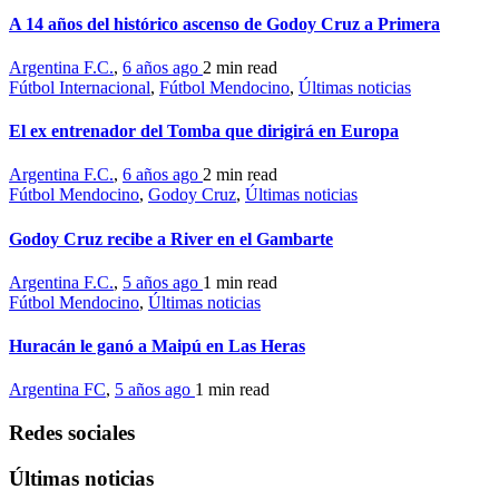
A 14 años del histórico ascenso de Godoy Cruz a Primera
Argentina F.C.
,
6 años ago
2 min
read
Fútbol Internacional
,
Fútbol Mendocino
,
Últimas noticias
El ex entrenador del Tomba que dirigirá en Europa
Argentina F.C.
,
6 años ago
2 min
read
Fútbol Mendocino
,
Godoy Cruz
,
Últimas noticias
Godoy Cruz recibe a River en el Gambarte
Argentina F.C.
,
5 años ago
1 min
read
Fútbol Mendocino
,
Últimas noticias
Huracán le ganó a Maipú en Las Heras
Argentina FC
,
5 años ago
1 min
read
Redes sociales
Últimas noticias