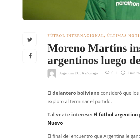
FÚTBOL INTERNACIONAL
,
ÚLTIMAS NOTI
Moreno Martins ins
argentinos luego de
Argentina F.C.
,
6 años ago
0
1 min
re
El
delantero boliviano
consideró que los
explotó al terminar el partido.
Tal vez te interese:
El fútbol argentino 
Nuevo
El final del encuentro que Argentina le gan