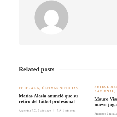
Related posts
FÚTBOL ME
FEDERAL A
,
ÚLTIMAS NOTICIAS
NACIONAL
,
Matías Alasia anunció que su
Mauro Visa
retiro del fútbol profesional
nuevo juga
Argentina F.C.
,
6 años ago
1 min
read
Francisco Lagiglia