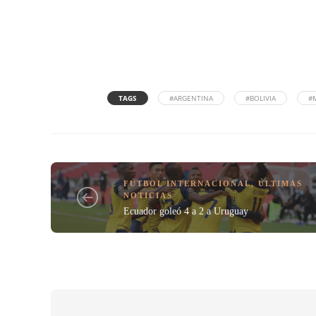
TAGS
#ARGENTINA
#BOLIVIA
#
FÚTBOL INTERNACIONAL
,
ÚLTIMAS
NOTICIAS
Ecuador goleó 4 a 2 a Uruguay