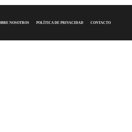
Argentina F.C.
,
6 años 
OBRE NOSOTROS
POLÍTICA DE PRIVACIDAD
CONTACTO