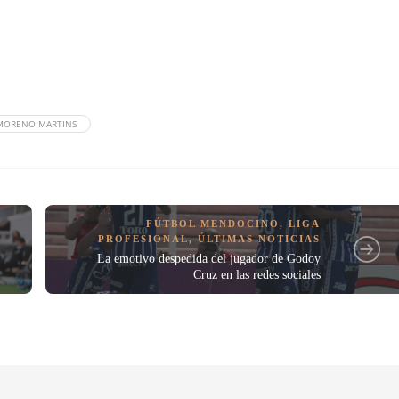
MORENO MARTINS
FÚTBOL MENDOCINO
,
LIGA
PROFESIONAL
,
ÚLTIMAS NOTICIAS
La emotivo despedida del jugador de Godoy
Cruz en las redes sociales