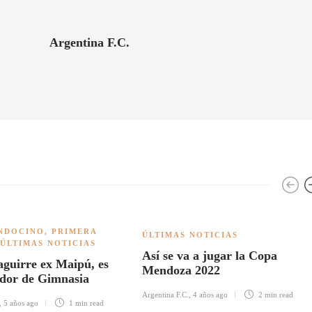
Argentina F.C.
NDOCINO
,
PRIMERA
ÚLTIMAS NOTICIAS
ÚLTIMAS NOTICIAS
Así se va a jugar la Copa
guirre ex Maipú, es
Mendoza 2022
dor de Gimnasia
Argentina F.C.
,
4 años ago
2 min
read
,
5 años ago
1 min
read