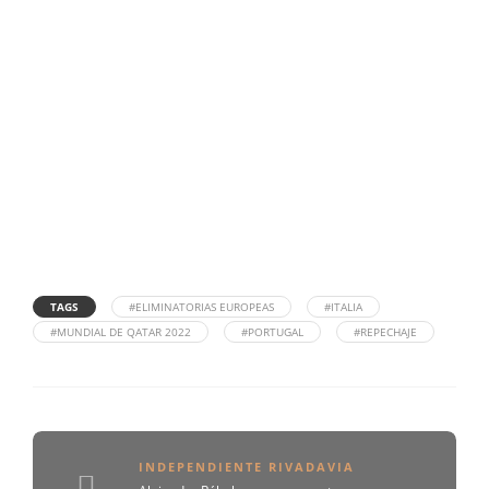
TAGS
#ELIMINATORIAS EUROPEAS
#ITALIA
#MUNDIAL DE QATAR 2022
#PORTUGAL
#REPECHAJE
INDEPENDIENTE RIVADAVIA