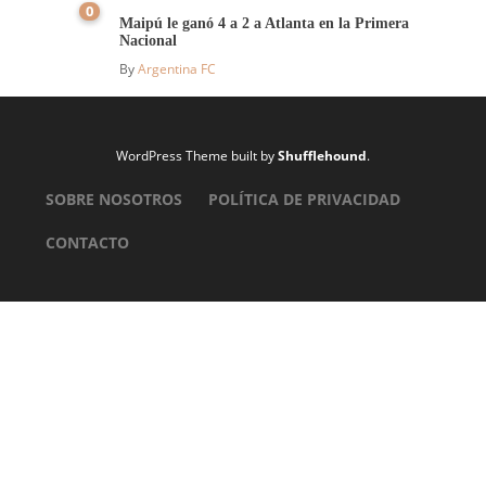
0
Maipú le ganó 4 a 2 a Atlanta en la Primera
Nacional
By
Argentina FC
WordPress Theme built by
Shufflehound
.
SOBRE NOSOTROS
POLÍTICA DE PRIVACIDAD
CONTACTO