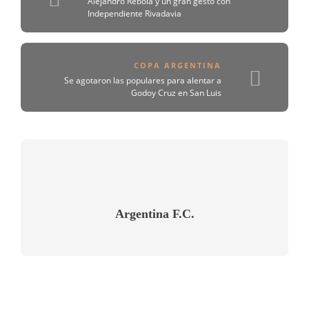
Alejandro Rébola y un gran gesto con
Independiente Rivadavia
COPA ARGENTINA
Se agotaron las populares para alentar a
Godoy Cruz en San Luis
Argentina F.C.