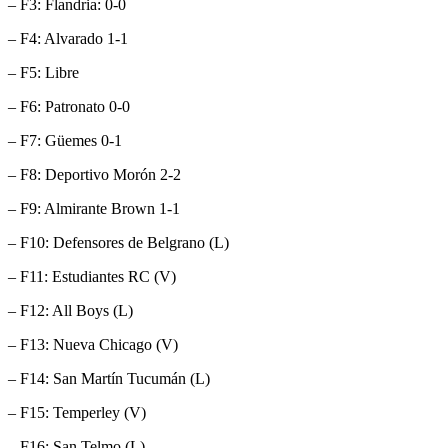
– F3: Flandria: 0-0
– F4: Alvarado 1-1
– F5: Libre
– F6: Patronato 0-0
– F7: Güemes 0-1
– F8: Deportivo Morón 2-2
– F9: Almirante Brown 1-1
– F10: Defensores de Belgrano (L)
– F11: Estudiantes RC (V)
– F12: All Boys (L)
– F13: Nueva Chicago (V)
– F14: San Martín Tucumán (L)
– F15: Temperley (V)
– F16: San Telmo (L)