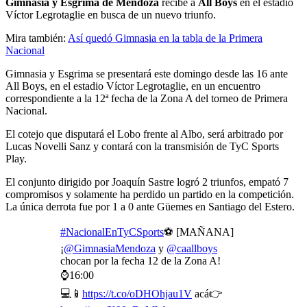
Gimnasia y Esgrima de Mendoza
recibe a
All Boys
en el estadio
Víctor Legrotaglie en busca de un nuevo triunfo.
Mira también:
Así quedó Gimnasia en la tabla de la Primera
Nacional
Gimnasia y Esgrima se presentará este domingo desde las 16 ante
All Boys, en el estadio Víctor Legrotaglie, en un encuentro
correspondiente a la 12ª fecha de la Zona A del torneo de Primera
Nacional.
El cotejo que disputará el Lobo frente al Albo, será arbitrado por
Lucas Novelli Sanz y contará con la transmisión de TyC Sports
Play.
El conjunto dirigido por Joaquín Sastre logró 2 triunfos, empató 7
compromisos y solamente ha perdido un partido en la competición.
La única derrota fue por 1 a 0 ante Güemes en Santiago del Estero.
#NacionalEnTyCSports
⚽ [MAÑANA]
¡
@GimnasiaMendoza
y
@caallboys
chocan por la fecha 12 de la Zona A!
⌚16:00
💻📱
https://t.co/oDHOhjau1V
acá👉