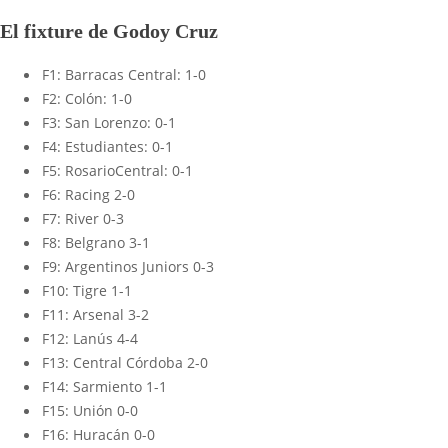
El fixture de Godoy Cruz
F1: Barracas Central: 1-0
F2: Colón: 1-0
F3: San Lorenzo: 0-1
F4: Estudiantes: 0-1
F5: RosarioCentral: 0-1
F6: Racing 2-0
F7: River 0-3
F8: Belgrano 3-1
F9: Argentinos Juniors 0-3
F10: Tigre 1-1
F11: Arsenal 3-2
F12: Lanús 4-4
F13: Central Córdoba 2-0
F14: Sarmiento 1-1
F15: Unión 0-0
F16: Huracán 0-0