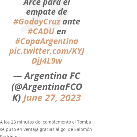
Arce para el
empate de
#GodoyCruz
ante
#CADU
en
#CopaArgentina
pic.twitter.com/KYJ
DjJ4L9w
— Argentina FC
(@ArgentinaFCO
K)
June 27, 2023
A los 23 minutos del complemento el Tomba
se puso en ventaja gracias al gol de Salomón
Rodríguez.