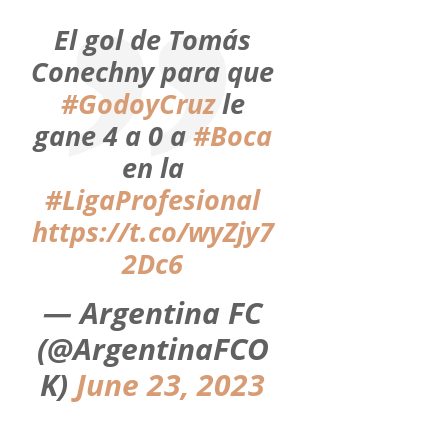
El gol de Tomás
Conechny para que
#GodoyCruz
le
gane 4 a 0 a
#Boca
en la
#LigaProfesional
https://t.co/wyZjy7
2Dc6
— Argentina FC
(@ArgentinaFCO
K)
June 23, 2023