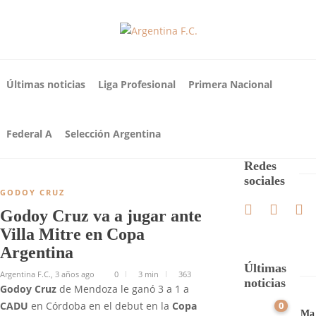
Últimas noticias
Liga Profesional
Primera Nacional
Federal A
Selección Argentina
Redes
sociales
GODOY CRUZ
Godoy Cruz va a jugar ante
Villa Mitre en Copa
Argentina
Últimas
Argentina F.C.
,
3 años ago
0
3 min
363
noticias
Godoy Cruz
de Mendoza le ganó 3 a 1 a
0
CADU
en Córdoba en el debut en la
Copa
Ma