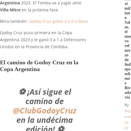
Argentina
2023. El Tomba va a jugar ante
xi
mil
Villa Mitre
en la próxima fase.
ian
o
Mira también:
Godoy Cruz goleó 4 a 0 a Boca
Sal
as,
el
Godoy Cruz puso primera en la Copa
nue
Argentina 2023 y le ganó 3 a 1 a Defensores
vo
ref
Unidos en la Provincia de Córdoba.
uer
zo
de
El camino de Godoy Cruz en la
Ind
Copa Argentina
epe
ndi
ent
e
Riv
⚽️ ¡Así sigue el
ada
via
camino de
By
@ClubGodoyCruz
Arg
enti
en la undécima
na
edición! ⚽️
FC