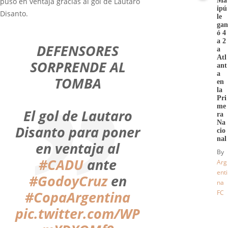
Ma
puso en ventaja gracias al gol de Lautaro
ipú
Disanto.
le
gan
ó 4
a 2
DEFENSORES
a
Atl
SORPRENDE AL
ant
a
TOMBA
en
la
Pri
me
El gol de Lautaro
ra
Na
Disanto para poner
cio
nal
en ventaja al
By
#CADU
ante
Arg
enti
#GodoyCruz
en
na
#CopaArgentina
FC
pic.twitter.com/WP