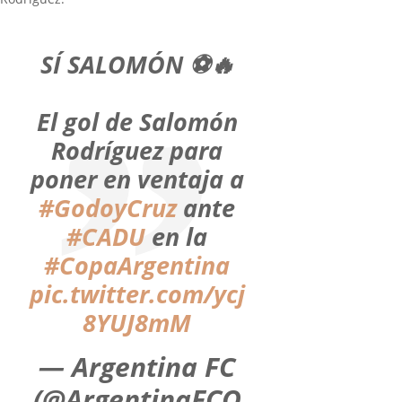
SÍ SALOMÓN ⚽️🔥
El gol de Salomón
Rodríguez para
poner en ventaja a
#GodoyCruz
ante
#CADU
en la
#CopaArgentina
pic.twitter.com/ycj
8YUJ8mM
— Argentina FC
(@ArgentinaFCO