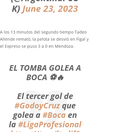
K)
June 23, 2023
A los 13 minutos del segundo tiempo Tadeo
Allende remató, la pelota se desvió en Figal y
el Expreso se puso 3 a 0 en Mendoza.
EL TOMBA GOLEA A
BOCA ⚽️🔥
El tercer gol de
#GodoyCruz
que
golea a
#Boca
en
la
#LigaProfesional