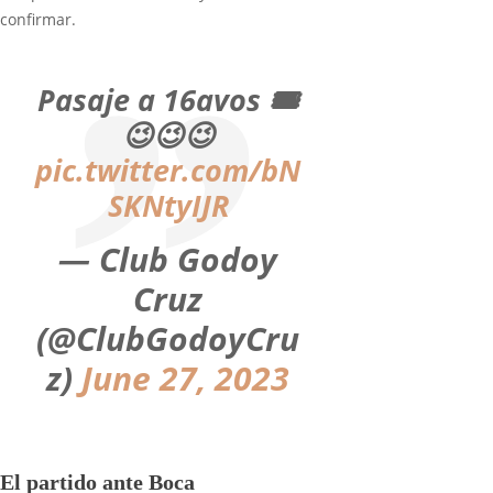
confirmar.
Pasaje a 16avos 🎟️
😉😉😉
pic.twitter.com/bN
SKNtyIJR
— Club Godoy
Cruz
(@ClubGodoyCru
z)
June 27, 2023
El partido ante Boca