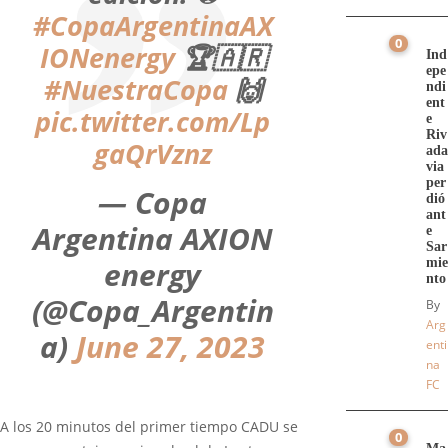
#CopaArgentinaAX
0
IONenergy
🏆🇦🇷
Ind
epe
#NuestraCopa
🙌
ndi
ent
pic.twitter.com/Lp
e
Riv
gaQrVznz
ada
via
per
— Copa
dió
ant
Argentina AXION
e
Sar
energy
mie
nto
(@Copa_Argentin
By
Arg
a)
June 27, 2023
enti
na
FC
A los 20 minutos del primer tiempo CADU se
0