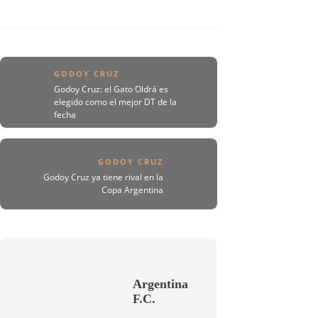
GODOY CRUZ
Godoy Cruz: el Gato Oldrá es
elegido como el mejor DT de la
fecha
GODOY CRUZ
Godoy Cruz ya tiene rival en la
Copa Argentina
Argentina
F.C.