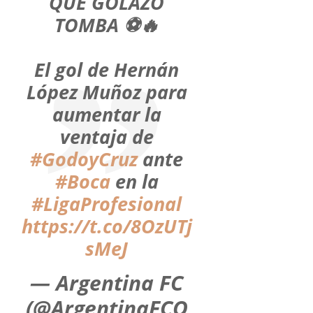
QUE GOLAZO
TOMBA ⚽️🔥
El gol de Hernán
López Muñoz para
aumentar la
ventaja de
#GodoyCruz
ante
#Boca
en la
#LigaProfesional
https://t.co/8OzUTj
sMeJ
— Argentina FC
(@ArgentinaFCO