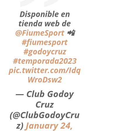
Disponible en
tienda web de
@FiumeSport
📲
#fiumesport
#godoycruz
#temporada2023
pic.twitter.com/Idq
WroDsw2
— Club Godoy
Cruz
(@ClubGodoyCru
z)
January 24,