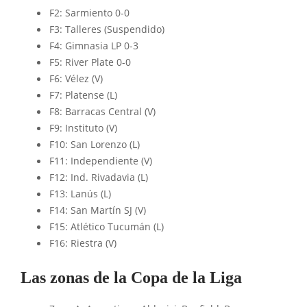
F2: Sarmiento 0-0
F3: Talleres (Suspendido)
F4: Gimnasia LP 0-3
F5: River Plate 0-0
F6: Vélez (V)
F7: Platense (L)
F8: Barracas Central (V)
F9: Instituto (V)
F10: San Lorenzo (L)
F11: Independiente (V)
F12: Ind. Rivadavia (L)
F13: Lanús (L)
F14: San Martín SJ (V)
F15: Atlético Tucumán (L)
F16: Riestra (V)
Las zonas de la Copa de la Liga